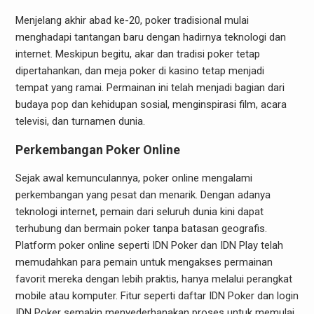
Menjelang akhir abad ke-20, poker tradisional mulai
menghadapi tantangan baru dengan hadirnya teknologi dan
internet. Meskipun begitu, akar dan tradisi poker tetap
dipertahankan, dan meja poker di kasino tetap menjadi
tempat yang ramai. Permainan ini telah menjadi bagian dari
budaya pop dan kehidupan sosial, menginspirasi film, acara
televisi, dan turnamen dunia.
Perkembangan Poker Online
Sejak awal kemunculannya, poker online mengalami
perkembangan yang pesat dan menarik. Dengan adanya
teknologi internet, pemain dari seluruh dunia kini dapat
terhubung dan bermain poker tanpa batasan geografis.
Platform poker online seperti IDN Poker dan IDN Play telah
memudahkan para pemain untuk mengakses permainan
favorit mereka dengan lebih praktis, hanya melalui perangkat
mobile atau komputer. Fitur seperti daftar IDN Poker dan login
IDN Poker semakin menyederhanakan proses untuk memulai