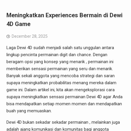
Meningkatkan Experiences Bermain di Dewi
4D Game
December 28, 2025
Laga Dewi 4D sudah menjadi salah satu unggulan antara
lingkup pencinta permainan digit dan chance. Dengan
beragam opsi yang konsep yang menarik , permainan ini
memberikan sensasi permainan yang seru dan menarik.
Banyak sekali anggota yang mencoba strategi dan saran
supaya meningkatkan probabilitas menang mereka dalam
game ini. Dalam artikel ini, kita akan mengeksplorasi cara
supaya meningkatkan sensasi permainan Dewi 4D agar Anda
bisa mendapatkan setiap momen momen dan mendapatkan
buah yang memuaskan.
Dewi 4D bukan sekadar sekadar permainan , melainkan juga
adalah ajang komunikasi dan komunitas bagi anggota