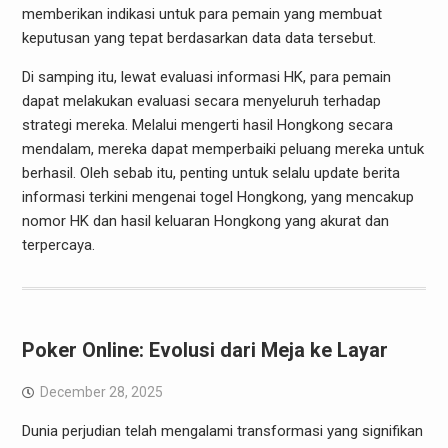
memberikan indikasi untuk para pemain yang membuat
keputusan yang tepat berdasarkan data data tersebut.
Di samping itu, lewat evaluasi informasi HK, para pemain
dapat melakukan evaluasi secara menyeluruh terhadap
strategi mereka. Melalui mengerti hasil Hongkong secara
mendalam, mereka dapat memperbaiki peluang mereka untuk
berhasil. Oleh sebab itu, penting untuk selalu update berita
informasi terkini mengenai togel Hongkong, yang mencakup
nomor HK dan hasil keluaran Hongkong yang akurat dan
terpercaya.
Poker Online: Evolusi dari Meja ke Layar
December 28, 2025
Dunia perjudian telah mengalami transformasi yang signifikan