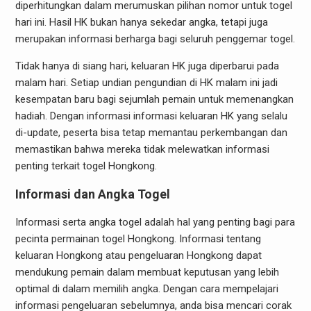
diperhitungkan dalam merumuskan pilihan nomor untuk togel
hari ini. Hasil HK bukan hanya sekedar angka, tetapi juga
merupakan informasi berharga bagi seluruh penggemar togel.
Tidak hanya di siang hari, keluaran HK juga diperbarui pada
malam hari. Setiap undian pengundian di HK malam ini jadi
kesempatan baru bagi sejumlah pemain untuk memenangkan
hadiah. Dengan informasi informasi keluaran HK yang selalu
di-update, peserta bisa tetap memantau perkembangan dan
memastikan bahwa mereka tidak melewatkan informasi
penting terkait togel Hongkong.
Informasi dan Angka Togel
Informasi serta angka togel adalah hal yang penting bagi para
pecinta permainan togel Hongkong. Informasi tentang
keluaran Hongkong atau pengeluaran Hongkong dapat
mendukung pemain dalam membuat keputusan yang lebih
optimal di dalam memilih angka. Dengan cara mempelajari
informasi pengeluaran sebelumnya, anda bisa mencari corak