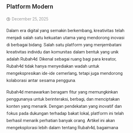
Platform Modern
December 25, 2025
Dalam era digital yang semakin berkembang, kreativitas telah
menjadi salah satu kekuatan utama yang mendorong inovasi
di berbagai bidang. Salah satu platform yang menjembatani
kreativitas individu dan komunitas dalam bentuk yang unik
adalah Rubah4d. Dikenal sebagai ruang bagi para kreator,
Rubah4d tidak hanya menyediakan wadah untuk
mengekspresikan ide-ide cemerlang, tetapi juga mendorong
kolaborasi antar sesama pengguna.
Rubah4d menawarkan beragam fitur yang memungkinkan
penggunanya untuk berinteraksi, berbagi, dan menciptakan
konten yang menarik. Dengan pendekatan yang inovatif dan
fokus pada dukungan terhadap bakat lokal, platform ini telah
berhasil menarik perhatian banyak orang. Artikel ini akan
mengeksplorasi lebih dalam tentang Rubah4d, bagaimana