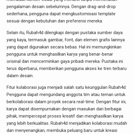
pengalaman desain sebelumnya. Dengan drag-and-drop
sederhana, pengguna dapat mengkustomisasi template
sesuai dengan kebutuhan dan preferensi mereka.
Selain itu, Rubah4d dilengkapi dengan pustaka sumber daya
yang kaya, termasuk gambar, font, dan elemen grafis lainnya
yang dapat digunakan secara bebas. Hal ini memungkinkan
pengguna untuk menghasilkan karya yang benar-benar
orisinal dan mencerminkan gaya pribadi mereka. Pustaka ini
terus diperbarui, memberikan pengguna akses ke tren terbaru
dalam desain.
Fitur kolaborasi juga menjadi salah satu keunggulan Rubah4d.
Pengguna dapat mengundang anggota tim atau teman untuk
berkolaborasi dalam proyek secara real-time. Dengan fitur ini,
karya dapat disempurnakan dengan masukan dari berbagai
pihak, mempercepat proses kreatif dan menghasilkan karya
yang lebih berkualitas. Rubah4d menjadikan kolaborasi mudah
dan menyenangkan, membuka peluang baru untuk kreasi