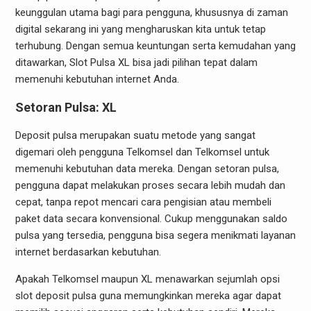
keunggulan utama bagi para pengguna, khususnya di zaman
digital sekarang ini yang mengharuskan kita untuk tetap
terhubung. Dengan semua keuntungan serta kemudahan yang
ditawarkan, Slot Pulsa XL bisa jadi pilihan tepat dalam
memenuhi kebutuhan internet Anda.
Setoran Pulsa: XL
Deposit pulsa merupakan suatu metode yang sangat
digemari oleh pengguna Telkomsel dan Telkomsel untuk
memenuhi kebutuhan data mereka. Dengan setoran pulsa,
pengguna dapat melakukan proses secara lebih mudah dan
cepat, tanpa repot mencari cara pengisian atau membeli
paket data secara konvensional. Cukup menggunakan saldo
pulsa yang tersedia, pengguna bisa segera menikmati layanan
internet berdasarkan kebutuhan.
Apakah Telkomsel maupun XL menawarkan sejumlah opsi
slot deposit pulsa guna memungkinkan mereka agar dapat