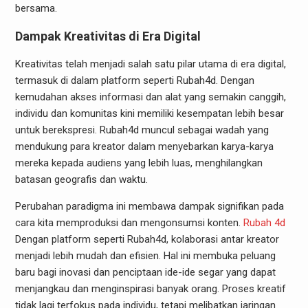
bersama.
Dampak Kreativitas di Era Digital
Kreativitas telah menjadi salah satu pilar utama di era digital,
termasuk di dalam platform seperti Rubah4d. Dengan
kemudahan akses informasi dan alat yang semakin canggih,
individu dan komunitas kini memiliki kesempatan lebih besar
untuk berekspresi. Rubah4d muncul sebagai wadah yang
mendukung para kreator dalam menyebarkan karya-karya
mereka kepada audiens yang lebih luas, menghilangkan
batasan geografis dan waktu.
Perubahan paradigma ini membawa dampak signifikan pada
cara kita memproduksi dan mengonsumsi konten.
Rubah 4d
Dengan platform seperti Rubah4d, kolaborasi antar kreator
menjadi lebih mudah dan efisien. Hal ini membuka peluang
baru bagi inovasi dan penciptaan ide-ide segar yang dapat
menjangkau dan menginspirasi banyak orang. Proses kreatif
tidak lagi terfokus pada individu, tetapi melibatkan jaringan