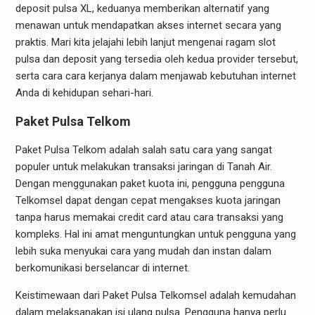
deposit pulsa XL, keduanya memberikan alternatif yang
menawan untuk mendapatkan akses internet secara yang
praktis. Mari kita jelajahi lebih lanjut mengenai ragam slot
pulsa dan deposit yang tersedia oleh kedua provider tersebut,
serta cara cara kerjanya dalam menjawab kebutuhan internet
Anda di kehidupan sehari-hari.
Paket Pulsa Telkom
Paket Pulsa Telkom adalah salah satu cara yang sangat
populer untuk melakukan transaksi jaringan di Tanah Air.
Dengan menggunakan paket kuota ini, pengguna pengguna
Telkomsel dapat dengan cepat mengakses kuota jaringan
tanpa harus memakai credit card atau cara transaksi yang
kompleks. Hal ini amat menguntungkan untuk pengguna yang
lebih suka menyukai cara yang mudah dan instan dalam
berkomunikasi berselancar di internet.
Keistimewaan dari Paket Pulsa Telkomsel adalah kemudahan
dalam melaksanakan isi ulang pulsa. Pengguna hanya perlu