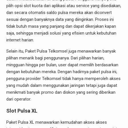
pilih opsi slot kuota dari aplikasi atau service yang disediakan,
dan secara otomatis saldo pulsa mereka akan diconvert
sesuai dengan banyaknya data yang diinginkan. Proses ini
tidak butuh masa yang panjang dan dapat dikerjakan kapan
saja, sehingga menjadi solusi yang efisien untuk kebutuhan
internet harian.
Selain itu, Paket Pulsa Telkomsel juga menawarkan banyak
pilihan menarik bagi penggunanya. Dari pilihan harian,
mingguan hingga per bulan, user dapat memilih berdasarkan
dengan kebutuhan mereka. Dengan hadirnya paket pulsa ini,
pengguna provider Telkomsel tidak hanya memperoleh akses
yang mudah dalam menggunakan jaringan tetapi juga dapat
menikmati banyak promo dan diskon yang sering diberikan
dari operator.
Slot Pulsa XL
Paket Pulsa XL menawarkan kemudahan akses akses