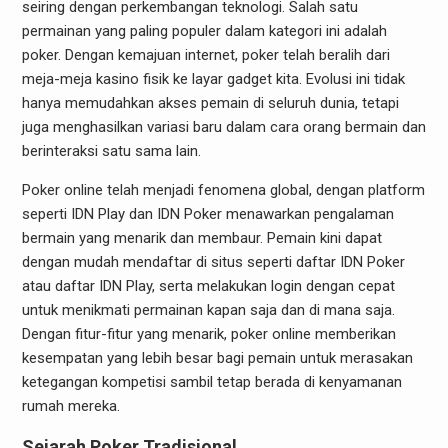
seiring dengan perkembangan teknologi. Salah satu
permainan yang paling populer dalam kategori ini adalah
poker. Dengan kemajuan internet, poker telah beralih dari
meja-meja kasino fisik ke layar gadget kita. Evolusi ini tidak
hanya memudahkan akses pemain di seluruh dunia, tetapi
juga menghasilkan variasi baru dalam cara orang bermain dan
berinteraksi satu sama lain.
Poker online telah menjadi fenomena global, dengan platform
seperti IDN Play dan IDN Poker menawarkan pengalaman
bermain yang menarik dan membaur. Pemain kini dapat
dengan mudah mendaftar di situs seperti daftar IDN Poker
atau daftar IDN Play, serta melakukan login dengan cepat
untuk menikmati permainan kapan saja dan di mana saja.
Dengan fitur-fitur yang menarik, poker online memberikan
kesempatan yang lebih besar bagi pemain untuk merasakan
ketegangan kompetisi sambil tetap berada di kenyamanan
rumah mereka.
Sejarah Poker Tradisional