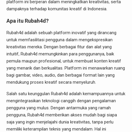
platform ini berperan dalam meningkatkan kreativitas, serta
dampaknya terhadap komunitas kreatif di Indonesia.
Apa itu Rubah4d?
Rubah4d adalah sebuah platform inovatif yang dirancang
untuk memfasilitasi pengguna dalam mengekspresikan
kreativitas mereka. Dengan berbagai fitur dan alat yang
intuitif, Rubah4d memungkinkan para penggunanya, baik
pemula maupun profesional, untuk membuat konten kreatif
yang menarik dan berkualitas. Platform ini menawarkan ruang
bagi gambar, video, audio, dan berbagai format lain yang
mendukung proses kreatif secara menyeluruh.
Salah satu keunggulan Rubah4d adalah kemampuannya untuk
mengintegrasikan teknologi canggih dengan pengalaman
pengguna yang mulus. Dengan antarmuka yang ramah
pengguna, Rubah4d memberikan akses mudah bagi siapa
saja yang ingin menjelajahi dunia kreativitas, tanpa perlu
memiliki keterampilan teknis yang mendalam. Hal ini