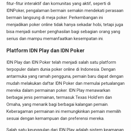
fitur-fitur interaktif dan komunitas yang aktif, seperti di
IDNPoker, pengalaman bermain semakin mendekati perasaan
bermain langsung di meja poker. Perkembangan ini
menjadikan poker online tidak hanya sekadar hobi, tetapi juga
bisa menjadi sumber penghasilan bagi sebagian orang yang
serius dan mampu memanfaatkan kesempatan ini.
Platform IDN Play dan IDN Poker
IDN Play dan IDN Poker telah menjadi salah satu platform
terpopuler dalam dunia poker online di Indonesia. Dengan
antarmuka yang ramah pengguna, pemain baru dapat dengan
mudah melakukan daftar IDN Poker dan memulai petualangan
mereka dalam permainan poker. IDN Play menawarkan
berbagai jenis permainan, termasuk Texas Hold’em dan
Omaha, yang menarik bagi berbagai kalangan pemain.
Keberagaman permainan ini memungkinkan pemain memilih
sesuai dengan kemampuan dan preferensi mereka.
Salah satu keunggulan dari IDN Play adalah sistem keamanan