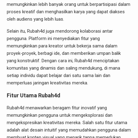
memungkinkan lebih banyak orang untuk berpartisipasi dalam
proses kreatif dan menghasilkan karya yang dapat diakses
oleh audiens yang lebih luas.
Selain itu, Rubah4d juga mendorong kolaborasi antar
pengguna. Platform ini menyediakan fitur yang
memungkinkan para kreator untuk bekerja sama dalam
proyek-proyek, berbagi ide, dan memberikan umpan balik
yang konstruktif. Dengan cara ini, Rubah4d menciptakan
komunitas yang dinamis dan saling mendukung, di mana
setiap individu dapat belajar dari satu sama lain dan
memperluas jaringan kreativitas mereka.
Fitur Utama Rubah4d
Rubah4d menawarkan beragam fitur inovatif yang
memungkinkan pengguna untuk mengeksplorasi dan
mengekspresikan kreativitas mereka. Salah satu fitur utama
adalah alat desain intuitif yang memudahkan pengguna dalam
membuat konten visual yang menarik tanpa memerlukan