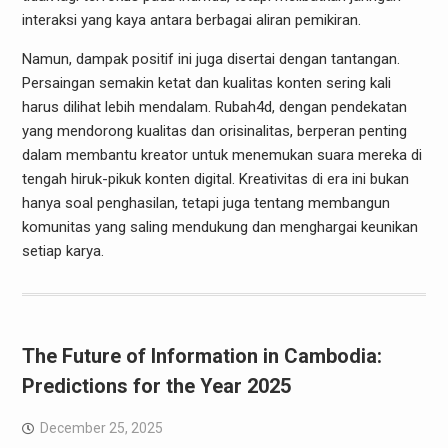
interaksi yang kaya antara berbagai aliran pemikiran.
Namun, dampak positif ini juga disertai dengan tantangan.
Persaingan semakin ketat dan kualitas konten sering kali
harus dilihat lebih mendalam. Rubah4d, dengan pendekatan
yang mendorong kualitas dan orisinalitas, berperan penting
dalam membantu kreator untuk menemukan suara mereka di
tengah hiruk-pikuk konten digital. Kreativitas di era ini bukan
hanya soal penghasilan, tetapi juga tentang membangun
komunitas yang saling mendukung dan menghargai keunikan
setiap karya.
The Future of Information in Cambodia:
Predictions for the Year 2025
December 25, 2025