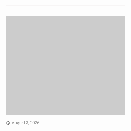
August 3, 2026