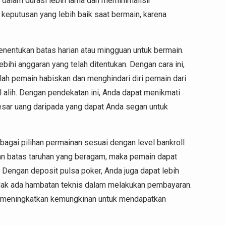
alam durasi lebih lama dan meminimalisir
keputusan yang lebih baik saat bermain, karena
nentukan batas harian atau mingguan untuk bermain.
ebihi anggaran yang telah ditentukan. Dengan cara ini,
h pemain habiskan dan menghindari diri pemain dari
 alih. Dengan pendekatan ini, Anda dapat menikmati
esar uang daripada yang dapat Anda segan untuk
rbagai pilihan permainan sesuai dengan level bankroll
n batas taruhan yang beragam, maka pemain dapat
Dengan deposit pulsa poker, Anda juga dapat lebih
dak ada hambatan teknis dalam melakukan pembayaran.
an meningkatkan kemungkinan untuk mendapatkan