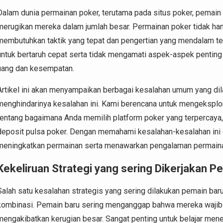
Dalam dunia permainan poker, terutama pada situs poker, pemain
merugikan mereka dalam jumlah besar. Permainan poker tidak han
membutuhkan taktik yang tepat dan pengertian yang mendalam te
untuk bertaruh cepat serta tidak mengamati aspek-aspek pentin
uang dan kesempatan.
Artikel ini akan menyampaikan berbagai kesalahan umum yang dila
menghindarinya kesalahan ini. Kami berencana untuk mengeksplo
tentang bagaimana Anda memilih platform poker yang terpercaya
deposit pulsa poker. Dengan memahami kesalahan-kesalahan ini d
meningkatkan permainan serta menawarkan pengalaman permaina
Kekeliruan Strategi yang sering Dikerjakan 
Salah satu kesalahan strategis yang sering dilakukan pemain baru
kombinasi. Pemain baru sering menganggap bahwa mereka wajib ik
mengakibatkan kerugian besar. Sangat penting untuk belajar men