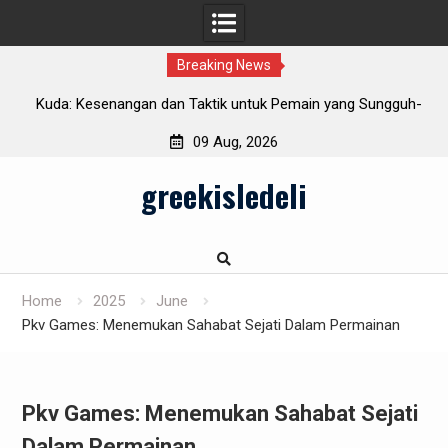
Breaking News
tus
Kuda: Kesenangan dan Taktik untuk Pemain yang Sungguh-
sungguh
09 Aug, 2026
Skip
greekisledeli
to
content
Home
2025
June
Pkv Games: Menemukan Sahabat Sejati Dalam Permainan
Pkv Games: Menemukan Sahabat Sejati
Dalam Permainan