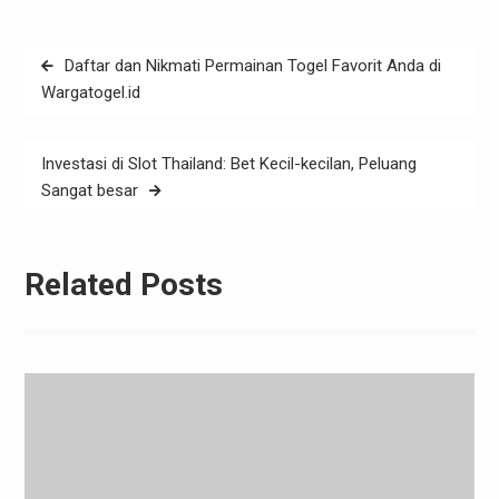
Post
Daftar dan Nikmati Permainan Togel Favorit Anda di
navigation
Wargatogel.id
Investasi di Slot Thailand: Bet Kecil-kecilan, Peluang
Sangat besar
Related Posts