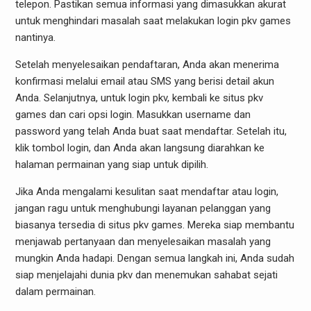
telepon. Pastikan semua informasi yang dimasukkan akurat
untuk menghindari masalah saat melakukan login pkv games
nantinya.
Setelah menyelesaikan pendaftaran, Anda akan menerima
konfirmasi melalui email atau SMS yang berisi detail akun
Anda. Selanjutnya, untuk login pkv, kembali ke situs pkv
games dan cari opsi login. Masukkan username dan
password yang telah Anda buat saat mendaftar. Setelah itu,
klik tombol login, dan Anda akan langsung diarahkan ke
halaman permainan yang siap untuk dipilih.
Jika Anda mengalami kesulitan saat mendaftar atau login,
jangan ragu untuk menghubungi layanan pelanggan yang
biasanya tersedia di situs pkv games. Mereka siap membantu
menjawab pertanyaan dan menyelesaikan masalah yang
mungkin Anda hadapi. Dengan semua langkah ini, Anda sudah
siap menjelajahi dunia pkv dan menemukan sahabat sejati
dalam permainan.