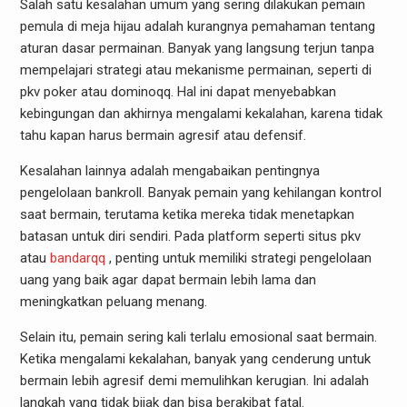
Salah satu kesalahan umum yang sering dilakukan pemain
pemula di meja hijau adalah kurangnya pemahaman tentang
aturan dasar permainan. Banyak yang langsung terjun tanpa
mempelajari strategi atau mekanisme permainan, seperti di
pkv poker atau dominoqq. Hal ini dapat menyebabkan
kebingungan dan akhirnya mengalami kekalahan, karena tidak
tahu kapan harus bermain agresif atau defensif.
Kesalahan lainnya adalah mengabaikan pentingnya
pengelolaan bankroll. Banyak pemain yang kehilangan kontrol
saat bermain, terutama ketika mereka tidak menetapkan
batasan untuk diri sendiri. Pada platform seperti situs pkv
atau
bandarqq
, penting untuk memiliki strategi pengelolaan
uang yang baik agar dapat bermain lebih lama dan
meningkatkan peluang menang.
Selain itu, pemain sering kali terlalu emosional saat bermain.
Ketika mengalami kekalahan, banyak yang cenderung untuk
bermain lebih agresif demi memulihkan kerugian. Ini adalah
langkah yang tidak bijak dan bisa berakibat fatal.