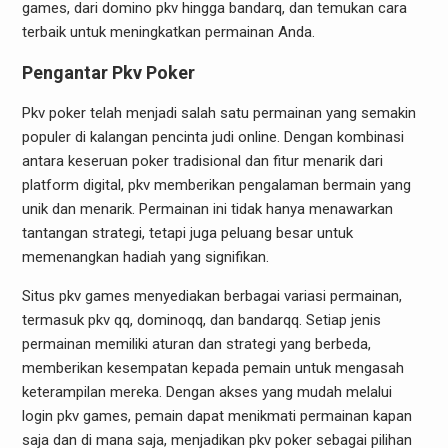
games, dari domino pkv hingga bandarq, dan temukan cara
terbaik untuk meningkatkan permainan Anda.
Pengantar Pkv Poker
Pkv poker telah menjadi salah satu permainan yang semakin
populer di kalangan pencinta judi online. Dengan kombinasi
antara keseruan poker tradisional dan fitur menarik dari
platform digital, pkv memberikan pengalaman bermain yang
unik dan menarik. Permainan ini tidak hanya menawarkan
tantangan strategi, tetapi juga peluang besar untuk
memenangkan hadiah yang signifikan.
Situs pkv games menyediakan berbagai variasi permainan,
termasuk pkv qq, dominoqq, dan bandarqq. Setiap jenis
permainan memiliki aturan dan strategi yang berbeda,
memberikan kesempatan kepada pemain untuk mengasah
keterampilan mereka. Dengan akses yang mudah melalui
login pkv games, pemain dapat menikmati permainan kapan
saja dan di mana saja, menjadikan pkv poker sebagai pilihan