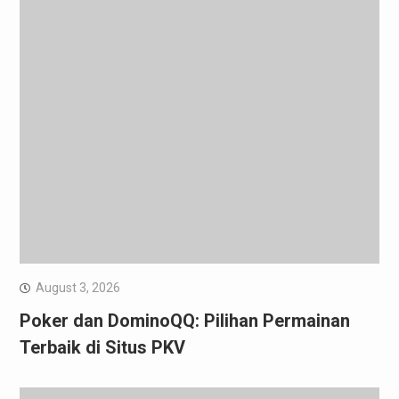
August 3, 2026
Poker dan DominoQQ: Pilihan Permainan
Terbaik di Situs PKV