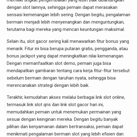
memiliki tingkat pengembalian yang lebih baik dibandingkan
dengan slot lainnya, sehingga pemain dapat merasakan
sensasi kemenangan lebih sering. Dengan begitu, pengalaman
bermain menjadi lebih menyenangkan dan menguntungkan,
terutama bagi mereka yang mencari keuntungan maksimal.
Selain itu, slot gacor sering kali menawarkan fitur bonus yang
menarik. Fitur ini bisa berupa putaran gratis, pengganda, atau
bonus jackpot yang dapat meningkatkan nilai kemenangan.
Dengan memanfaatkan slot demo, pemain juga bisa
mendapatkan gambaran tentang cara kerja fitur-fitur tersebut
sebelum bermain dengan taruhan nyata, sehingga bisa
merencanakan strategi dengan lebih baik.
Terakhir, kemudahan akses melalui berbagai link slot online,
termasuk link slot qris dan link slot gacor hari ini,
memudahkan pemain untuk menemukan permainan yang
sesuai dengan keinginan mereka. Dengan begitu banyak
pilihan dan kenyamanan dalam bertransaksi, pemain dapat
menikmati pengalaman bermain slot yang lebih efisien dan