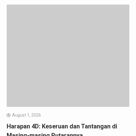
August 1, 2026
Harapan 4D: Keseruan dan Tantangan di
Masing-masing Putarannya