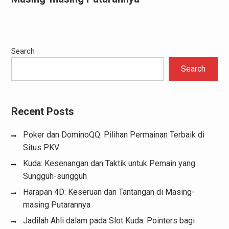
Search
Search
Recent Posts
Poker dan DominoQQ: Pilihan Permainan Terbaik di
Situs PKV
Kuda: Kesenangan dan Taktik untuk Pemain yang
Sungguh-sungguh
Harapan 4D: Keseruan dan Tantangan di Masing-
masing Putarannya
Jadilah Ahli dalam pada Slot Kuda: Pointers bagi