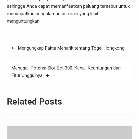
sehingga Anda dapat memanfaatkan peluang tersebut untuk
mendapatkan pengalaman bermain yang lebih
menguntungkan.
Post
Mengungkap Fakta Menarik tentang Togel Hongkong
navigation
Menggali Potensi Slot Bet 300: Kenali Keuntungan dan
Fitur Unggulnya
Related Posts