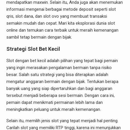
mendapatkan maxwin. Selain itu, Anda juga akan menemukan
informasi mengenai berbagai metode deposit seperti slot
qris, slot dana, dan slot ovo yang membuat transaksi
semakin mudah dan cepat. Mari kita eksplorasi dunia slot
online dan temukan cara terbaik untuk meraih kemenangan
sambil tetap bermain dengan bijak.
Strategi Slot Bet Kecil
Slot dengan bet kecil adalah pilihan yang tepat bagi pemain
yang ingin merasakan pengalaman bermain tanpa risiko
besar. Salah satu strategi yang bisa diterapkan adalah
mengatur anggaran bermain dengan bijak. Tentukan berapa
banyak uang yang siap dipertaruhkan dan bagi anggaran
tersebut menjadi beberapa sesi bermain. Dengan cara ini,
pemain dapat menikmati permainan lebih lama dan
meningkatkan peluang untuk meraih kemenangan.
Selain itu, memilih jenis slot yang tepat menjadi hal penting.
Carilah slot yang memiliki RTP tinggi, karena ini menunjukkan