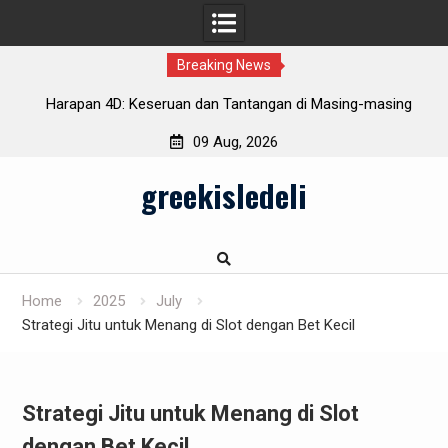
Breaking News
guh-
Harapan 4D: Keseruan dan Tantangan di Masing-masing
J
Putarannya
09 Aug, 2026
Skip
greekisledeli
to
content
Home
2025
July
Strategi Jitu untuk Menang di Slot dengan Bet Kecil
Strategi Jitu untuk Menang di Slot
dengan Bet Kecil