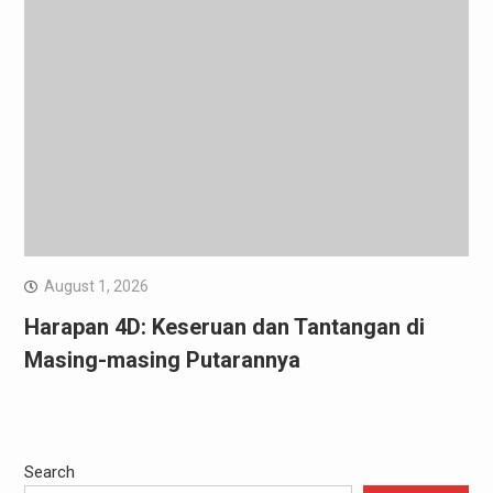
August 1, 2026
Harapan 4D: Keseruan dan Tantangan di
Masing-masing Putarannya
Search