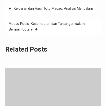
Post
Keluaran dan Hasil Toto Macao: Analisis Mendalam
navigation
Macau Pools: Kesempatan dan Tantangan dalam
Bermain Lotere
Related Posts