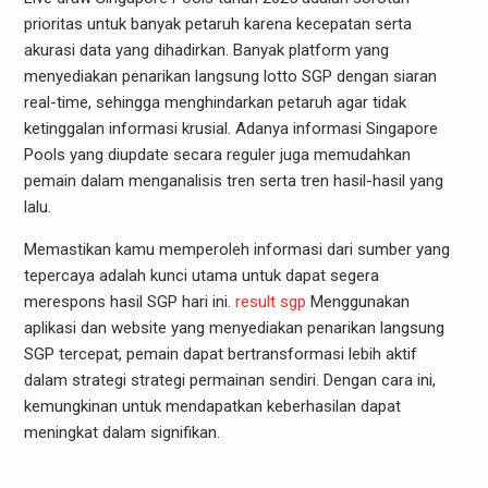
prioritas untuk banyak petaruh karena kecepatan serta
akurasi data yang dihadirkan. Banyak platform yang
menyediakan penarikan langsung lotto SGP dengan siaran
real-time, sehingga menghindarkan petaruh agar tidak
ketinggalan informasi krusial. Adanya informasi Singapore
Pools yang diupdate secara reguler juga memudahkan
pemain dalam menganalisis tren serta tren hasil-hasil yang
lalu.
Memastikan kamu memperoleh informasi dari sumber yang
tepercaya adalah kunci utama untuk dapat segera
merespons hasil SGP hari ini.
result sgp
Menggunakan
aplikasi dan website yang menyediakan penarikan langsung
SGP tercepat, pemain dapat bertransformasi lebih aktif
dalam strategi strategi permainan sendiri. Dengan cara ini,
kemungkinan untuk mendapatkan keberhasilan dapat
meningkat dalam signifikan.