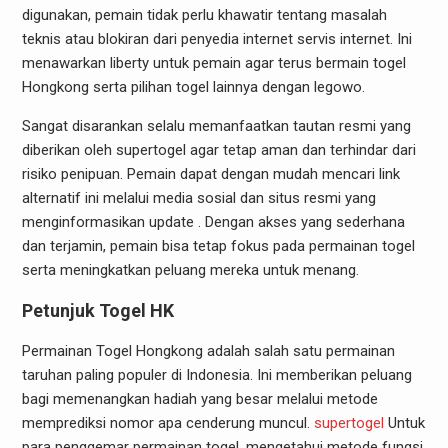
digunakan, pemain tidak perlu khawatir tentang masalah
teknis atau blokiran dari penyedia internet servis internet. Ini
menawarkan liberty untuk pemain agar terus bermain togel
Hongkong serta pilihan togel lainnya dengan legowo.
Sangat disarankan selalu memanfaatkan tautan resmi yang
diberikan oleh supertogel agar tetap aman dan terhindar dari
risiko penipuan. Pemain dapat dengan mudah mencari link
alternatif ini melalui media sosial dan situs resmi yang
menginformasikan update . Dengan akses yang sederhana
dan terjamin, pemain bisa tetap fokus pada permainan togel
serta meningkatkan peluang mereka untuk menang.
Petunjuk Togel HK
Permainan Togel Hongkong adalah salah satu permainan
taruhan paling populer di Indonesia. Ini memberikan peluang
bagi memenangkan hadiah yang besar melalui metode
memprediksi nomor apa cenderung muncul.
supertogel
Untuk
para penggemar permainan togel, mengetahui metode fungsi