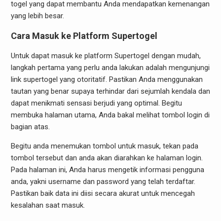
togel yang dapat membantu Anda mendapatkan kemenangan
yang lebih besar.
Cara Masuk ke Platform Supertogel
Untuk dapat masuk ke platform Supertogel dengan mudah,
langkah pertama yang perlu anda lakukan adalah mengunjungi
link supertogel yang otoritatif. Pastikan Anda menggunakan
tautan yang benar supaya terhindar dari sejumlah kendala dan
dapat menikmati sensasi berjudi yang optimal. Begitu
membuka halaman utama, Anda bakal melihat tombol login di
bagian atas.
Begitu anda menemukan tombol untuk masuk, tekan pada
tombol tersebut dan anda akan diarahkan ke halaman login.
Pada halaman ini, Anda harus mengetik informasi pengguna
anda, yakni username dan password yang telah terdaftar.
Pastikan baik data ini diisi secara akurat untuk mencegah
kesalahan saat masuk.