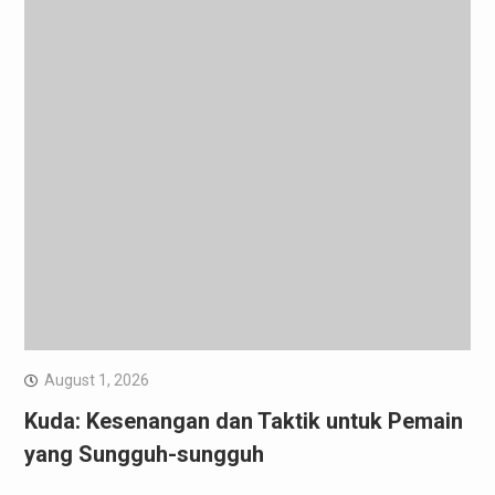
August 1, 2026
Kuda: Kesenangan dan Taktik untuk Pemain
yang Sungguh-sungguh