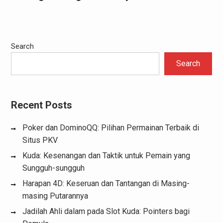
Search
Search
Recent Posts
Poker dan DominoQQ: Pilihan Permainan Terbaik di
Situs PKV
Kuda: Kesenangan dan Taktik untuk Pemain yang
Sungguh-sungguh
Harapan 4D: Keseruan dan Tantangan di Masing-
masing Putarannya
Jadilah Ahli dalam pada Slot Kuda: Pointers bagi