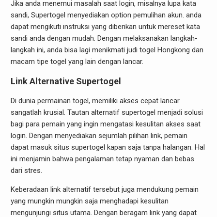
Jika anda menemui masalah saat login, misalnya lupa kata
sandi, Supertogel menyediakan option pemulihan akun. anda
dapat mengikuti instruksi yang diberikan untuk mereset kata
sandi anda dengan mudah. Dengan melaksanakan langkah-
langkah ini, anda bisa lagi menikmati judi togel Hongkong dan
macam tipe togel yang lain dengan lancar.
Link Alternative Supertogel
Di dunia permainan togel, memiliki akses cepat lancar
sangatlah krusial. Tautan alternatif supertogel menjadi solusi
bagi para pemain yang ingin mengatasi kesulitan akses saat
login. Dengan menyediakan sejumlah pilihan link, pemain
dapat masuk situs supertogel kapan saja tanpa halangan. Hal
ini menjamin bahwa pengalaman tetap nyaman dan bebas
dari stres.
Keberadaan link alternatif tersebut juga mendukung pemain
yang mungkin mungkin saja menghadapi kesulitan
mengunjungi situs utama. Dengan beragam link yang dapat