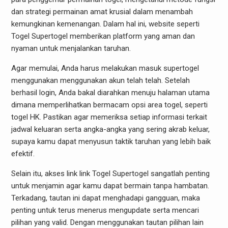
dan strategi permainan amat krusial dalam menambah
kemungkinan kemenangan. Dalam hal ini, website seperti
Togel Supertogel memberikan platform yang aman dan
nyaman untuk menjalankan taruhan.
Agar memulai, Anda harus melakukan masuk supertogel
menggunakan menggunakan akun telah telah. Setelah
berhasil login, Anda bakal diarahkan menuju halaman utama
dimana memperlihatkan bermacam opsi area togel, seperti
togel HK. Pastikan agar memeriksa setiap informasi terkait
jadwal keluaran serta angka-angka yang sering akrab keluar,
supaya kamu dapat menyusun taktik taruhan yang lebih baik
efektif.
Selain itu, akses link link Togel Supertogel sangatlah penting
untuk menjamin agar kamu dapat bermain tanpa hambatan.
Terkadang, tautan ini dapat menghadapi gangguan, maka
penting untuk terus menerus mengupdate serta mencari
pilihan yang valid. Dengan menggunakan tautan pilihan lain