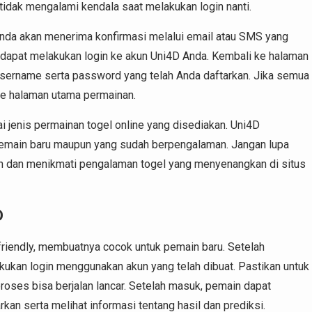
idak mengalami kendala saat melakukan login nanti.
Anda akan menerima konfirmasi melalui email atau SMS yang
a dapat melakukan login ke akun Uni4D Anda. Kembali ke halaman
username serta password yang telah Anda daftarkan. Jika semua
ke halaman utama permainan.
i jenis permainan togel online yang disediakan. Uni4D
pemain baru maupun yang sudah berpengalaman. Jangan lupa
in dan menikmati pengalaman togel yang menyenangkan di situs
D
friendly, membuatnya cocok untuk pemain baru. Setelah
kukan login menggunakan akun yang telah dibuat. Pastikan untuk
proses bisa berjalan lancar. Setelah masuk, pemain dapat
kan serta melihat informasi tentang hasil dan prediksi.