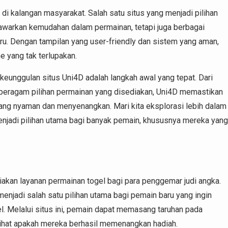
r di kalangan masyarakat. Salah satu situs yang menjadi pilihan
nawarkan kemudahan dalam permainan, tetapi juga berbagai
ru. Dengan tampilan yang user-friendly dan sistem yang aman,
e yang tak terlupakan.
eunggulan situs Uni4D adalah langkah awal yang tepat. Dari
beragam pilihan permainan yang disediakan, Uni4D memastikan
ng nyaman dan menyenangkan. Mari kita eksplorasi lebih dalam
njadi pilihan utama bagi banyak pemain, khususnya mereka yang
iakan layanan permainan togel bagi para penggemar judi angka.
jadi salah satu pilihan utama bagi pemain baru yang ingin
 Melalui situs ini, pemain dapat memasang taruhan pada
lihat apakah mereka berhasil memenangkan hadiah.