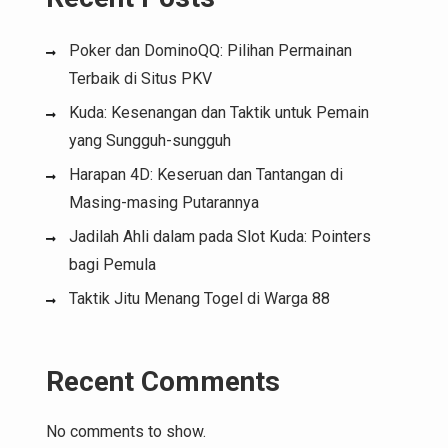
Poker dan DominoQQ: Pilihan Permainan
Terbaik di Situs PKV
Kuda: Kesenangan dan Taktik untuk Pemain
yang Sungguh-sungguh
Harapan 4D: Keseruan dan Tantangan di
Masing-masing Putarannya
Jadilah Ahli dalam pada Slot Kuda: Pointers
bagi Pemula
Taktik Jitu Menang Togel di Warga 88
Recent Comments
No comments to show.