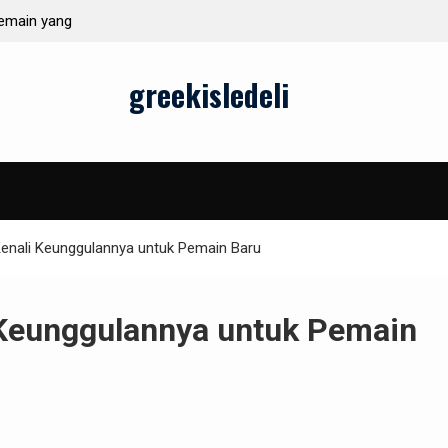
 di Masing-
Jadilah Ahli dalam pada Slot Kuda: Pointers bagi
Pemula
greekisledeli
 Kenali Keunggulannya untuk Pemain Baru
i Keunggulannya untuk Pemain