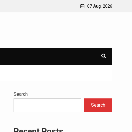
Poker dan DominoQQ: Pilihan Permainan Terbaik di
07 Aug, 2026
Situs PKV
Search
Search
Recent Posts