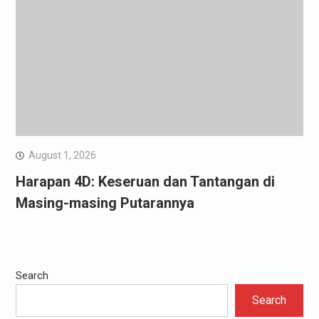
August 1, 2026
Harapan 4D: Keseruan dan Tantangan di
Masing-masing Putarannya
Search
Search