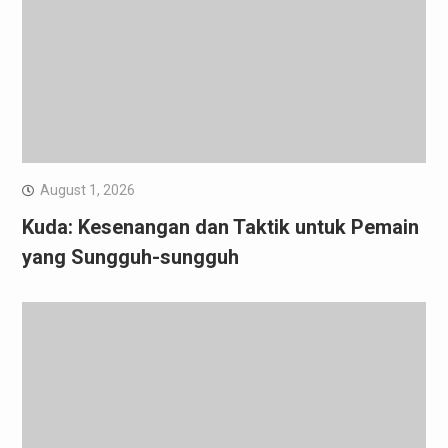
August 1, 2026
Kuda: Kesenangan dan Taktik untuk Pemain
yang Sungguh-sungguh