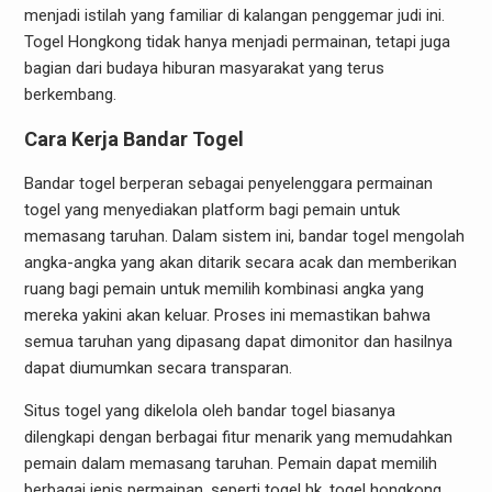
menjadi istilah yang familiar di kalangan penggemar judi ini.
Togel Hongkong tidak hanya menjadi permainan, tetapi juga
bagian dari budaya hiburan masyarakat yang terus
berkembang.
Cara Kerja Bandar Togel
Bandar togel berperan sebagai penyelenggara permainan
togel yang menyediakan platform bagi pemain untuk
memasang taruhan. Dalam sistem ini, bandar togel mengolah
angka-angka yang akan ditarik secara acak dan memberikan
ruang bagi pemain untuk memilih kombinasi angka yang
mereka yakini akan keluar. Proses ini memastikan bahwa
semua taruhan yang dipasang dapat dimonitor dan hasilnya
dapat diumumkan secara transparan.
Situs togel yang dikelola oleh bandar togel biasanya
dilengkapi dengan berbagai fitur menarik yang memudahkan
pemain dalam memasang taruhan. Pemain dapat memilih
berbagai jenis permainan, seperti togel hk, togel hongkong,