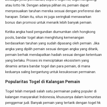
atau lotto hk. Dengan adanya pilihan ini, pemain dapat
menyesuaikan taruhan mereka sesuai dengan preferensi dan
harapan. Selain itu, situs ini juga seringkali menawarkan
bonus dan promosi untuk menarik lebih banyak pemain.
Ketika angka hasil pengundian diumumkan oleh hongkong
pools, bandar togel akan menghitung kemenangan
berdasarkan taruhan yang sudah dipasang oleh pemain. Jika
angka yang dipilih pemain sesuai dengan angka yang ditarik,
pemain berhak mendapatkan hadiah sesuai dengan ketentuan
yang berlaku. Proses ini menciptakan ekosistem yang
dinamis antara bandar togel dan para pemain, di mana
keduanya saling bergantung untuk kesuksesan permainan.
Popularitas Togel di Kalangan Pemain
Togel telah menjadi salah satu permainan paling populer di
kalangan masyarakat Indonesia, khususnya dalam komunitas
penggemar judi. Banyak pemain yang tertarik dengan togel hk