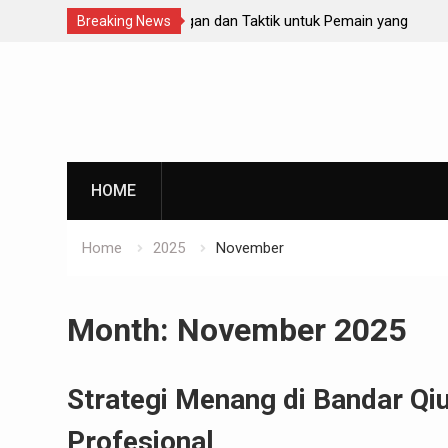
ik untuk Pemain yang
Harapan 4D: Keseruan dan Tantangan
Breaking News
masing Putarannya
Skip
to
content
HOME
Home
2025
November
Month:
November 2025
Strategi Menang di Bandar Qi
Profesional