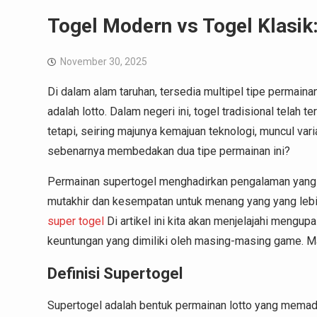
Togel Modern vs Togel Klasik
November 30, 2025
Di dalam alam taruhan, tersedia multipel tipe permain
adalah lotto. Dalam negeri ini, togel tradisional telah
tetapi, seiring majunya kemajuan teknologi, muncul va
sebenarnya membedakan dua tipe permainan ini?
Permainan supertogel menghadirkan pengalaman yang di
mutakhir dan kesempatan untuk menang yang yang lebih
super togel
Di artikel ini kita akan menjelajahi mengup
keuntungan yang dimiliki oleh masing-masing game. Mari
Definisi Supertogel
Supertogel adalah bentuk permainan lotto yang memadu