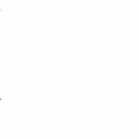
i
a
.