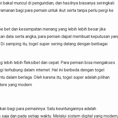
 bakal muncul di pengundian, dan hasilnya biasanya seringkali
amanan bagi para pemain untuk ikut serta tanpa perlu pergi ke
e bet dan kesempatan menang yang lebih lebih besar jika
lkan data serta angka, para pemain dapat membuat keputusan yan
Di samping itu, togel super sering datang dengan berbagai
 lebih lebih fleksibel dan cepat. Para pemain bisa mengakses
gi terhubung dalam internet. Hal ini berbeda dengan togel
ntu dalam berlaga. Oleh karena itu, togel super adalah pilihan
otere yang modern.
an bagi para pemainnya. Satu keuntungannya adalah
aja dan pada setiap waktu. Melalui sistem digital yang modern