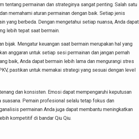
 tentang permainan dan strateginya sangat penting. Salah satu
i dan memahami aturan permainan dengan baik. Setiap jenis
main yang berbeda. Dengan mengetahui setiap nuansa, Anda dapat
g lebih tepat saat bermain.
gan bijak. Mengatur keuangan saat bermain merupakan hal yang
an anggaran untuk setiap sesi permainan dan jangan pernah
ang baik, Anda dapat bermain lebih lama dan mengurangi stres
 PKV, pastikan untuk memakai strategi yang sesuai dengan level
p tenang dan konsisten. Emosi dapat mempengaruhi keputusan
a suasana. Pemain profesional selalu tetap fokus dan
enganalisis permainan Anda juga dapat membantu meningkatkan
ebih kompetitif di bandar Qiu Qiu.