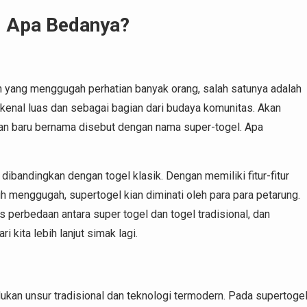
: Apa Bedanya?
an yang menggugah perhatian banyak orang, salah satunya adalah
 terkenal luas dan sebagai bagian dari budaya komunitas. Akan
rian baru bernama disebut dengan nama super-togel. Apa
bandingkan dengan togel klasik. Dengan memiliki fitur-fitur
 menggugah, supertogel kian diminati oleh para para petarung.
as perbedaan antara super togel dan togel tradisional, dan
 kita lebih lanjut simak lagi.
kan unsur tradisional dan teknologi termodern. Pada supertogel