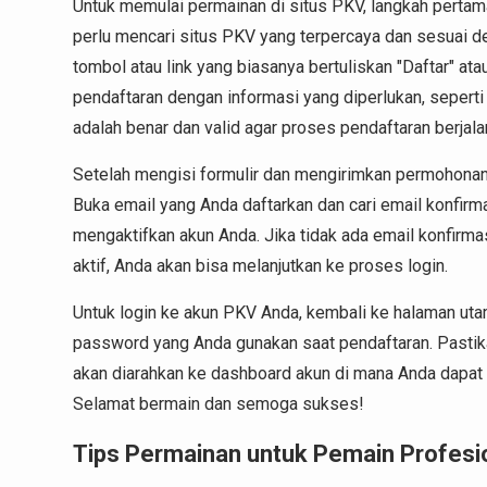
Untuk memulai permainan di situs PKV, langkah pertam
perlu mencari situs PKV yang terpercaya dan sesuai d
tombol atau link yang biasanya bertuliskan "Daftar" ata
pendaftaran dengan informasi yang diperlukan, seperti
adalah benar dan valid agar proses pendaftaran berjalan
Setelah mengisi formulir dan mengirimkan permohonan
Buka email yang Anda daftarkan dan cari email konfirmas
mengaktifkan akun Anda. Jika tidak ada email konfirmas
aktif, Anda akan bisa melanjutkan ke proses login.
Untuk login ke akun PKV Anda, kembali ke halaman uta
password yang Anda gunakan saat pendaftaran. Pastika
akan diarahkan ke dashboard akun di mana Anda dapat 
Selamat bermain dan semoga sukses!
Tips Permainan untuk Pemain Profesi