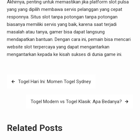
Akhirnya, penting untuk memastikan jika platform slot pulsa
yang yang dipilih membawa servis pelanggan yang cepat
responnya. Situs slot tanpa potongan tanpa potongan
biasanya memiliki servis yang baik, karena saat terjadi
masalah atau tanya, gamer bisa dapat langsung
mendapatkan bantuan. Dengan cara ini, pemain bisa mencari
website slot terpercaya yang dapat mengantarkan
mengantarkan kepada ke kisah sukses di dunia game ini.
Post
Togel Hari Ini: Momen Togel Sydney
navigation
Togel Modern vs Togel Klasik: Apa Bedanya?
Related Posts