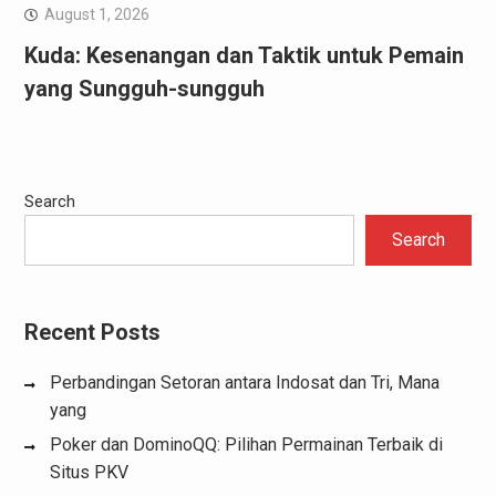
August 1, 2026
Kuda: Kesenangan dan Taktik untuk Pemain
yang Sungguh-sungguh
Search
Search
Recent Posts
Perbandingan Setoran antara Indosat dan Tri, Mana
yang
Poker dan DominoQQ: Pilihan Permainan Terbaik di
Situs PKV