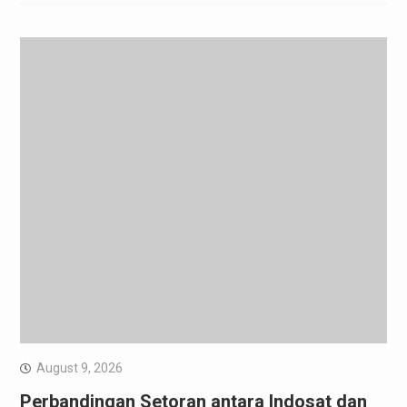
August 9, 2026
Perbandingan Setoran antara Indosat dan