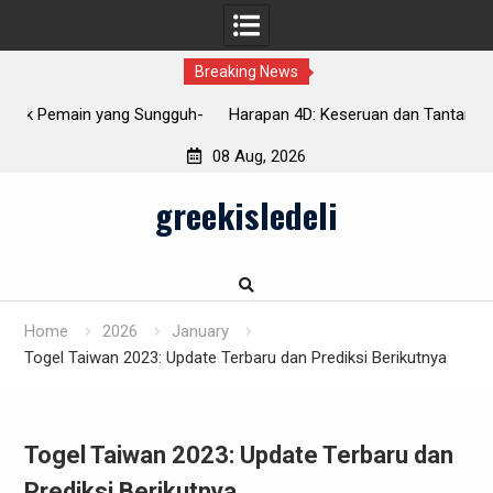
Breaking News
guh-
Harapan 4D: Keseruan dan Tantangan di Masing-masing
J
Putarannya
08 Aug, 2026
Skip
greekisledeli
to
content
Home
2026
January
Togel Taiwan 2023: Update Terbaru dan Prediksi Berikutnya
Togel Taiwan 2023: Update Terbaru dan
Prediksi Berikutnya