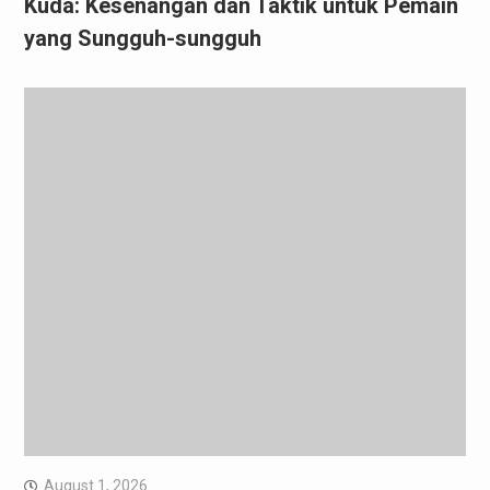
Kuda: Kesenangan dan Taktik untuk Pemain
yang Sungguh-sungguh
August 1, 2026