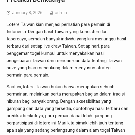
January 8, 2026
admin
Lotere Taiwan kian menjadi perhatian para pemain di
Indonesia. Dengan hasil Taiwan yang konsisten dan
tepercaya, semakin banyak individu yang kini menunggu hasil
terbaru dari setiap live draw Taiwan. Setiap hari, para
penggemar togel kumpul untuk menyaksikan hasil
pengeluaran Taiwan dan mencari-cari data tentang Taiwan
prize yang bisa mendukung dalam menyusun strategi
bermain para pemain.
Saat ini, lotere Taiwan bukan hanya merupakan sebuah
permainan, melainkan serta merupakan bagian dalam tradisi
hiburan bagi banyak orang. Dengan aksesibilitas yang
gampang dan data yang tersedia, contohnya hasil terbaru dan
prediksi berikutnya, para pemain dapat lebih gampang
berpartisipasi di lotere ini. Mari kita simak lebih jauh tentang
apa saja yang sedang berlangsung dalam alam togel Taiwan