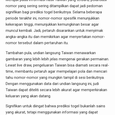
nomor yang sering sering ditampilkan dapat jadi pedoman
signifikan bagi prediksi togel berikutnya. Selama beberapa
periode terakhir ini, nomor-nomor spesifik menunjukkan
kekerapan tinggi, menunjukkan kemungkinan besar agar
muncul kembali. Jadi, petaruh disarankan untuk menyimak
angka-angka itu dan memikirkan agar menyertakan nomor-
nomor tersebut dalam pertaruhan itu.
Tambahan pula, undian langsung Taiwan menawarkan
gambaran yang lebih lebih jelas mengenai gerakan permainan.
Lewat live draw, pengeluaran Taiwan bisa diamati secara real-
time, membantu petaruh agar mempelajari pola dan mencari
tahu nomor-nomor yang mungkin tampil di sesi berikutnya.
Dengan menggunakan data dari undian langsung ini, judi
Taiwan dapat diteliti secara lebih akurat agar memperkirakan
keluaran yang akan datang.
Signifikan untuk diingat bahwa prediksi togel bukanlah sains
yang akurat, tetapi menggunakan informasi yang dapat