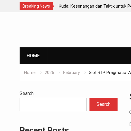
nangan dan Taktik untuk Pemain yang
Harapan 4D: Keseruan
Breaking News
ungguh
masing Putarannya
Skip
to
content
HOME
Home
2026
February
Slot RTP Pragmatic: A
Search
Search
Recent Posts