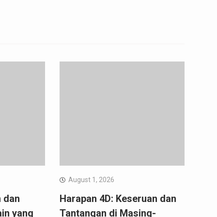
August 1, 2026
 dan
Harapan 4D: Keseruan dan
ain yang
Tantangan di Masing-