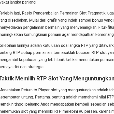
waktu jangka panjang.
Terlebih lagi, Rasio Pengembalian Permainan Slot Pragmatik juga 
yang disediakan. Mulai dari grafik yang indah sampai bonus yang
menyediakan pengalaman bermain yang menyenangkan. Fitur-fitur
meningkatkan kemungkinan pemain agar mendapatkan kemenangan
Kelebihan lainnya adalah ketulusan soal angka RTP yang ditaw
tentang RTP setiap permainan, termasuklah bocoran RTP slot ya
mengambil keputusan yang lebih baik ketika menentukan permain
percaya diri dan strategis.
Taktik Memilih RTP Slot Yang Menguntungka
Menentukan Return to Player slot yang menguntungkan adalah tah
kesempatan untung. Pertama, penting adalah memahami nilai RTP s
semakin tinggi peluang Anda mendapatkan kembali sebagian seba
menemukan slot yang memiliki RTP melebihi 96 persen, karena m