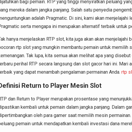
dijatuhkan bagi pemain. RTP yang tinggi menyiratkan peluang ya
uang mereka dalam jangka panjang. Salah satu penyedia pengemba
menguntungkan adalah Pragmatic. Di sini, kami akan menjelajahi 
Pragmatic serta mengapa ini merupakan alternatif terbaik untuk
Tak hanya menjelaskan RTP slot, kita juga akan akan menjelajahi b
bocoran rtp slot yang mungkin membantu pemain untuk memilih sl
kemenangan. Tak lupa, kita semua akan melihat apa yang disebut
terbaru perihal RTP secara langsung dan slot gacor hari ini. Mari 
terbaik yang dapat menambah pengalaman permainan Anda.
rtp s
Definisi Return to Player Mesin Slot
RTP dan Return to Player merupakan prosentase yang menunjukka
dipastikan kembali untuk pemain dalam jangka panjang. Dalam game
dipertimbangkan oleh para gamer saat memilih mesin permainan.
peluang pemain untuk mendapatkan kembali investasi dana merek