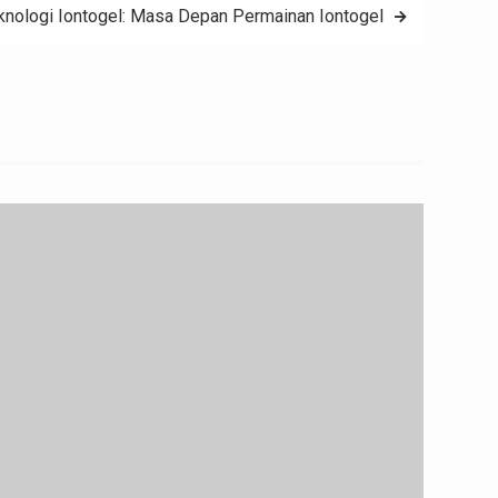
knologi Iontogel: Masa Depan Permainan Iontogel