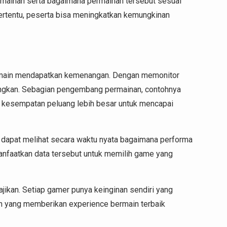
rmainan serta bagaimana permainan tersebut sesuai
ertentu, peserta bisa meningkatkan kemungkinan
pemain mendapatkan kemenangan. Dengan memonitor
tungkan. Sebagian pengembang permainan, contohnya
n kesempatan peluang lebih besar untuk mencapai
 dapat melihat secara waktu nyata bagaimana performa
manfaatkan data tersebut untuk memilih game yang
ajikan. Setiap gamer punya keinginan sendiri yang
n yang memberikan experience bermain terbaik