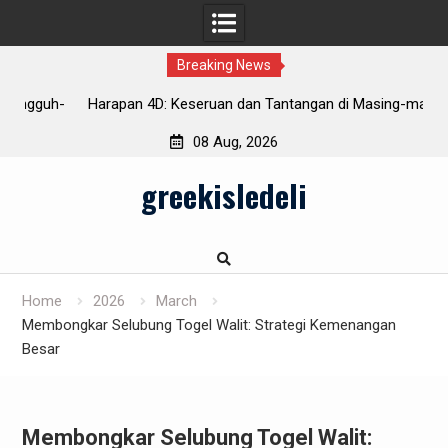
Breaking News
guh-
Harapan 4D: Keseruan dan Tantangan di Masing-masing
J
Putarannya
08 Aug, 2026
Skip
greekisledeli
to
content
Home
2026
March
Membongkar Selubung Togel Walit: Strategi Kemenangan
Besar
Membongkar Selubung Togel Walit: