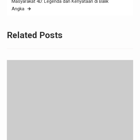
Masyarakat 4D: Legenda dan Kenyataan di Balik
Angka
Related Posts