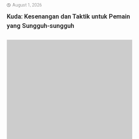
August 1, 2026
Kuda: Kesenangan dan Taktik untuk Pemain
yang Sungguh-sungguh