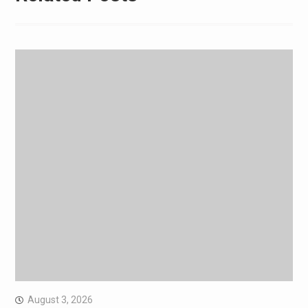
August 3, 2026