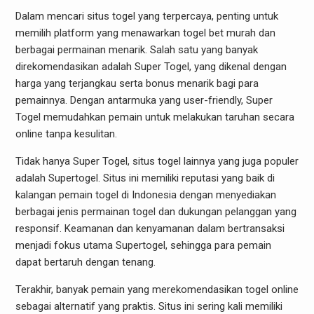
Dalam mencari situs togel yang terpercaya, penting untuk
memilih platform yang menawarkan togel bet murah dan
berbagai permainan menarik. Salah satu yang banyak
direkomendasikan adalah Super Togel, yang dikenal dengan
harga yang terjangkau serta bonus menarik bagi para
pemainnya. Dengan antarmuka yang user-friendly, Super
Togel memudahkan pemain untuk melakukan taruhan secara
online tanpa kesulitan.
Tidak hanya Super Togel, situs togel lainnya yang juga populer
adalah Supertogel. Situs ini memiliki reputasi yang baik di
kalangan pemain togel di Indonesia dengan menyediakan
berbagai jenis permainan togel dan dukungan pelanggan yang
responsif. Keamanan dan kenyamanan dalam bertransaksi
menjadi fokus utama Supertogel, sehingga para pemain
dapat bertaruh dengan tenang.
Terakhir, banyak pemain yang merekomendasikan togel online
sebagai alternatif yang praktis. Situs ini sering kali memiliki