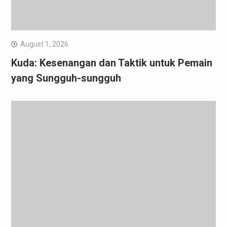
August 1, 2026
Kuda: Kesenangan dan Taktik untuk Pemain
yang Sungguh-sungguh