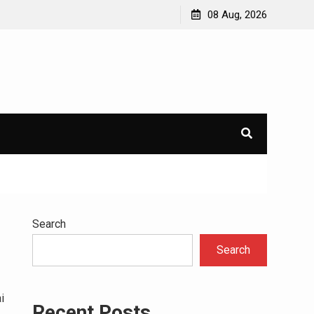
Poker dan DominoQQ: Pilihan Permainan Terbaik di
08 Aug, 2026
Situs PKV
Search
Search
i
Recent Posts