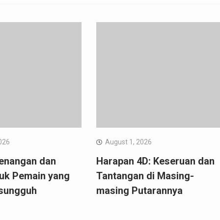
026
August 1, 2026
senangan dan
Harapan 4D: Keseruan dan
tuk Pemain yang
Tantangan di Masing-
sungguh
masing Putarannya