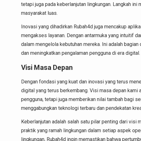
tetapi juga pada keberlanjutan lingkungan. Langkah ini
masyarakat luas.
Inovasi yang dihadirkan Rubah4d juga mencakup aplik
mengakses layanan. Dengan antarmuka yang intuitif 
dalam mengelola kebutuhan mereka. Ini adalah bagian 
dan meningkatkan pengalaman pengguna di era digital.
Visi Masa Depan
Dengan fondasi yang kuat dan inovasi yang terus men
digital yang terus berkembang. Visi masa depan kami 
pengguna, tetapi juga memberikan nilai tambah bagi
menggabungkan teknologi terbaru dan pendekatan kreat
Keberlanjutan adalah salah satu pilar penting dari vi
praktik yang ramah lingkungan dalam setiap aspek op
lingkungan, Rubah4d ingin memastikan bahwa pertumbu