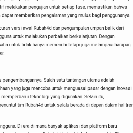
tif melakukan pengujian untuk setiap fase, memastikan bahwa
an dapat memberikan pengalaman yang mulus bagi penggunanya.
curan versi awal Rubah4d dan pengumpulan umpan balik dari
gguna untuk melakukan perbaikan berkelanjutan. Dengan
aha untuk tidak hanya memenuhi tetapi juga melampaui harapan,
ar.
 pengembangannya. Salah satu tantangan utama adalah
usahaan yang juga mencoba untuk menguasai pasar dengan inovasi
memperbarui teknologi yang digunakan. Selain itu,
nuntut tim Rubah4d untuk selalu berada di depan dalam hal tre
gguna. Di era di mana banyak aplikasi dan platform baru