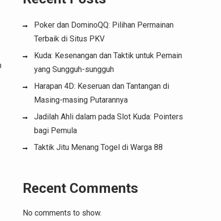
Poker dan DominoQQ: Pilihan Permainan
Terbaik di Situs PKV
Kuda: Kesenangan dan Taktik untuk Pemain
n
yang Sungguh-sungguh
Harapan 4D: Keseruan dan Tantangan di
Masing-masing Putarannya
Jadilah Ahli dalam pada Slot Kuda: Pointers
bagi Pemula
Taktik Jitu Menang Togel di Warga 88
Recent Comments
No comments to show.