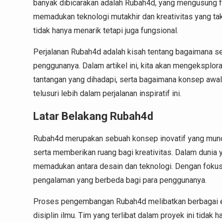
banyak dibicarakan adalah Rubah4d, yang mengusung fi
memadukan teknologi mutakhir dan kreativitas yang ta
tidak hanya menarik tetapi juga fungsional.
Perjalanan Rubah4d adalah kisah tentang bagaimana 
penggunanya. Dalam artikel ini, kita akan mengeksplo
tantangan yang dihadapi, serta bagaimana konsep awal
telusuri lebih dalam perjalanan inspiratif ini.
Latar Belakang Rubah4d
Rubah4d merupakan sebuah konsep inovatif yang munc
serta memberikan ruang bagi kreativitas. Dalam dunia
memadukan antara desain dan teknologi. Dengan fokus
pengalaman yang berbeda bagi para penggunanya.
Proses pengembangan Rubah4d melibatkan berbagai el
disiplin ilmu. Tim yang terlibat dalam proyek ini tidak h