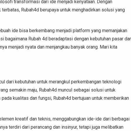
losofi transformasi dari ide menjadi kenyataan. Dengan
k terbatas, Rubah4d berupaya untuk menghadirkan solusi yang
sebuah ide bisa berkembang menjadi platform yang memanjakan
rasi bagaimana Rubah 4d beradaptasi dengan kebutuhan pasar da
nya menjadi nyata dan menjangkau banyak orang. Mari kita
ul dari kebutuhan untuk merangkul perkembangan teknologi
 yang semakin maju, Rubah4d muncul sebagai solusi untuk
 pada kualitas dan fungsi, Rubah4d bertujuan untuk memberikan
emen kreatif dan teknis, menggabungkan ide-ide dari berbagai
anya terdiri dari perancang dan insinyur, tetapi juga melibatkan