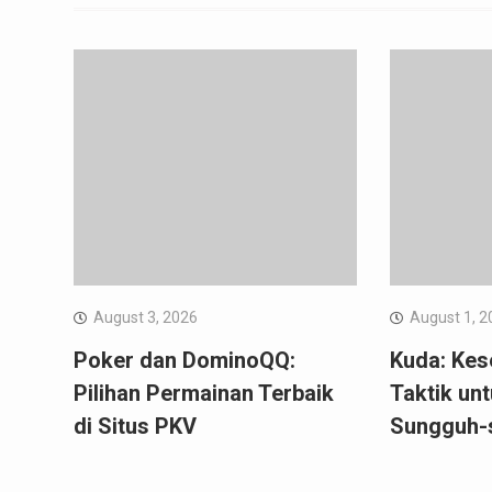
August 3, 2026
August 1, 2
Poker dan DominoQQ:
Kuda: Ke
Pilihan Permainan Terbaik
Taktik un
di Situs PKV
Sungguh-