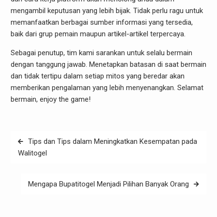
mengambil keputusan yang lebih bijak. Tidak perlu ragu untuk
memanfaatkan berbagai sumber informasi yang tersedia,
baik dari grup pemain maupun artikel-artikel terpercaya.
Sebagai penutup, tim kami sarankan untuk selalu bermain
dengan tanggung jawab. Menetapkan batasan di saat bermain
dan tidak tertipu dalam setiap mitos yang beredar akan
memberikan pengalaman yang lebih menyenangkan. Selamat
bermain, enjoy the game!
Post
Tips dan Tips dalam Meningkatkan Kesempatan pada
navigation
Walitogel
Mengapa Bupatitogel Menjadi Pilihan Banyak Orang