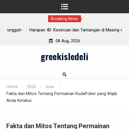
Breaking News
guh-
Harapan 4D: Keseruan dan Tantangan di Masing-masing
J
Putarannya
08 Aug, 2026
Skip
greekisledeli
to
content
Home
2026
June
Fakta dan Mitos Tentang Permainan KudaPoker yang Wajib
Anda Ketahui
Fakta dan Mitos Tentang Permainan