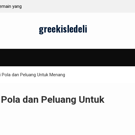
an Tantangan di Masing-
Jadilah Ahli dalam pada Slot Kuda:
Pemula
greekisledeli
 Pola dan Peluang Untuk Menang
Pola dan Peluang Untuk