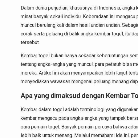
Dalam dunia perjudian, khususnya di Indonesia, angk
minat banyak sekali individu. Keberadaan ini mengacu
muncul berulang kali dalam hasil undian undian. Seba
corak serta peluang di balik angka kembar togel, itu
tersebut.
Kembar togel bukan hanya sekadar keberuntungan semat
tentang angka-angka yang muncul, para petaruh bisa 
mereka. Artikel ini akan menyampaikan lebih lanjut te
menyediakan wawasan mengenai peluang menang dapat
Apa yang dimaksud dengan Kembar T
Kembar dalam togel adalah terminologi yang digunaka
kembar mengacu pada angka-angka yang tampak bersamaa
para pemain togel. Banyak pemain percaya bahwa ada
lebih baik untuk menang. Melalui memahami ide ini, 