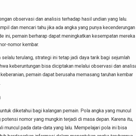
ngan observasi dan analisis terhadap hasil undian yang lalu.
pil dan mencari tahu jika ada angka yang punya kecenderungan
de ini, pemain berharap dapat meningkatkan kesempatan mereka
mor-nomor kembar.
alu terulang, strategi ini tetap jadi daya tarik bagi sejumlah
hwa keberuntungan bisa diciptakan melalui observasi dan analis
it keberanian, pemain dapat berusaha memasang taruhan kembar
.
n
l untuk diketahui bagi kalangan pemain. Pola angka yang muncul
potensi nomor yang mungkin terjadi di masa depan. Karena itu,
li muncul pada data-data yang lalu. Mempelajari pola ini bisa