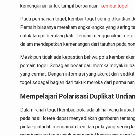
kemungkinan untuk tampil bersamaan.
kembar togel
Pada permainan togel, kembar togel sering dikaitkan de
Pemain biasanya merekam angka-angka yang sering tam
untuk tampil berulang kali. Dengan menggunakan meto
dalam mendapatkan kemenangan dari taruhan pada no
Meskipun tidak ada kepastian bahwa pola kembar akan sel
pemain togel. Sebagian besar dari mereka meyakini ba
yang cermat. Dengan informasi yang akurat dan sedik
togel sebagai bagian dari taktik mereka dari permainan
Mempelajari Polarisasi Duplikat Undia
Dalam ranah togel kembar, pola adalah hal yang krusia
pada hasil lotere dapat menyediakan gambaran tentang 
pintar-pintarlah mengamati tren dan pola yang sering ka