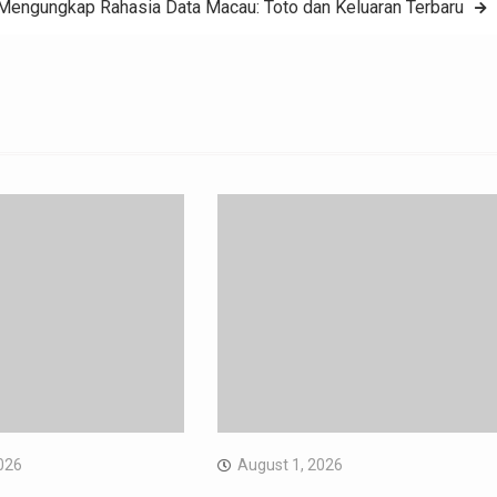
Mengungkap Rahasia Data Macau: Toto dan Keluaran Terbaru
026
August 1, 2026