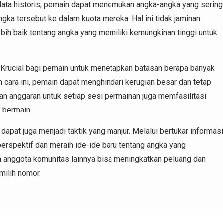
data historis, pemain dapat menemukan angka-angka yang sering
a tersebut ke dalam kuota mereka. Hal ini tidak jaminan
ih baik tentang angka yang memiliki kemungkinan tinggi untuk
k. Krucial bagi pemain untuk menetapkan batasan berapa banyak
cara ini, pemain dapat menghindari kerugian besar dan tetap
n anggaran untuk setiap sesi permainan juga memfasilitasi
 bermain.
dapat juga menjadi taktik yang manjur. Melalui bertukar informasi
rspektif dan meraih ide-ide baru tentang angka yang
 anggota komunitas lainnya bisa meningkatkan peluang dan
milih nomor.