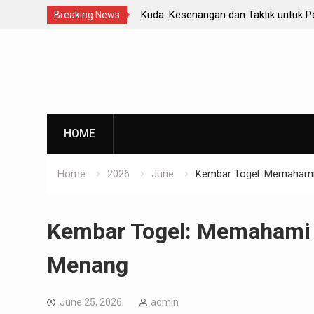
ngan dan Taktik untuk Pemain yang
Harapan 4D: Keseruan d
Breaking News
gguh
masing Putarannya
Skip
to
content
HOME
Home
2026
June
Kembar Togel: Memahami
Kembar Togel: Memahami 
Menang
June 25, 2026
admin