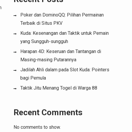
n
Poker dan DominoQQ: Pilihan Permainan
Terbaik di Situs PKV
Kuda: Kesenangan dan Taktik untuk Pemain
yang Sungguh-sungguh
Harapan 4D: Keseruan dan Tantangan di
Masing-masing Putarannya
Jadilah Ahli dalam pada Slot Kuda: Pointers
bagi Pemula
Taktik Jitu Menang Togel di Warga 88
Recent Comments
No comments to show.