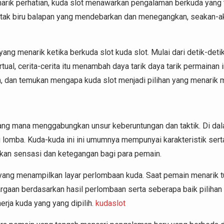
rik perhatian, kuda slot menawarkan pengalaman berkuda yang t
cetak biru balapan yang mendebarkan dan menegangkan, seakan-a
g menarik ketika berkuda slot kuda slot. Mulai dari detik-deti
rtual, cerita-cerita itu menambah daya tarik daya tarik permainan i
, dan temukan mengapa kuda slot menjadi pilihan yang menarik m
ang mana menggabungkan unsur keberuntungan dan taktik. Di dal
 lomba. Kuda-kuda ini ini umumnya mempunyai karakteristik ser
kan sensasi dan ketegangan bagi para pemain.
 yang menampilkan layar perlombaan kuda. Saat pemain menarik t
aan berdasarkan hasil perlombaan serta seberapa baik pilihan 
erja kuda yang yang dipilih.
kudaslot