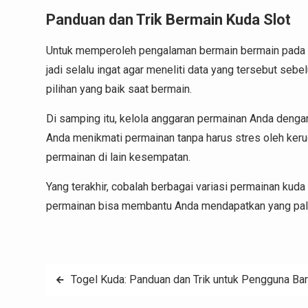
Panduan dan Trik Bermain Kuda Slot
Untuk memperoleh pengalaman bermain bermain pada kud
jadi selalu ingat agar meneliti data yang tersebut se
pilihan yang baik saat bermain.
Di samping itu, kelola anggaran permainan Anda dengan
Anda menikmati permainan tanpa harus stres oleh kerug
permainan di lain kesempatan.
Yang terakhir, cobalah berbagai variasi permainan kud
permainan bisa membantu Anda mendapatkan yang paling
Post
Togel Kuda: Panduan dan Trik untuk Pengguna Ba
navigation