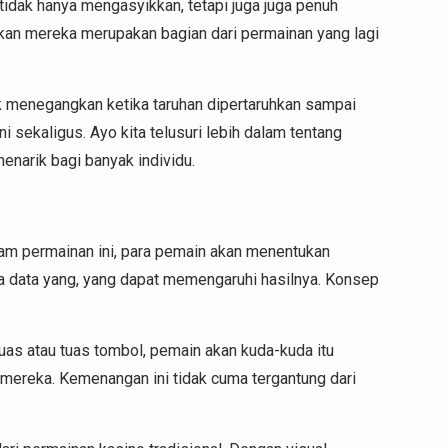
idak hanya mengasyikkan, tetapi juga juga penuh
kan mereka merupakan bagian dari permainan yang lagi
k menegangkan ketika taruhan dipertaruhkan sampai
ni sekaligus. Ayo kita telusuri lebih dalam tentang
enarik bagi banyak individu.
am permainan ini, para pemain akan menentukan
ta data yang, yang dapat memengaruhi hasilnya. Konsep
uas atau tuas tombol, pemain akan kuda-kuda itu
mereka. Kemenangan ini tidak cuma tergantung dari