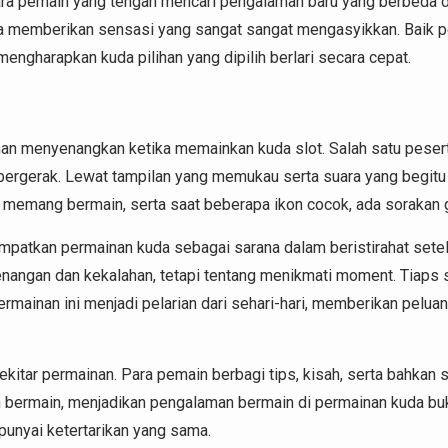
ra pemain yang tengah mencari pengalaman baru yang berbeda dar
uda memberikan sensasi yang sangat sangat mengasyikkan. Baik
engharapkan kuda pilihan yang dipilih berlari secara cepat.
n menyenangkan ketika memainkan kuda slot. Salah satu peser
 bergerak. Lewat tampilan yang memukau serta suara yang begit
ib memang bermain, serta saat beberapa ikon cocok, ada sorakan 
patkan permainan kuda sebagai sarana dalam beristirahat setel
angan dan kekalahan, tetapi tentang menikmati moment. Tiaps 
ermainan ini menjadi pelarian dari sehari-hari, memberikan pe
ekitar permainan. Para pemain berbagi tips, kisah, serta bahkan
bermain, menjadikan pengalaman bermain di permainan kuda buka
nyai ketertarikan yang sama.