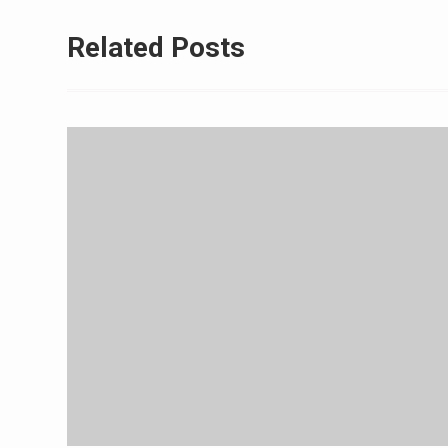
Related Posts