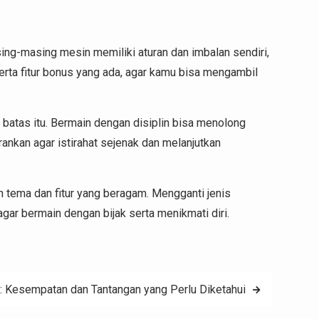
ing-masing mesin memiliki aturan dan imbalan sendiri,
erta fitur bonus yang ada, agar kamu bisa mengambil
 batas itu. Bermain dengan disiplin bisa menolong
ankan agar istirahat sejenak dan melanjutkan
n tema dan fitur yang beragam. Mengganti jenis
ar bermain dengan bijak serta menikmati diri.
 Kesempatan dan Tantangan yang Perlu Diketahui