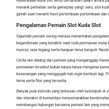
Keberadaan kuda slot terus bertambah dalam antara pa
menarik perhatian serta gameplay yang\ seru, slot k
gairah saat menanti hasil perlombaan perlombaan dan m
Pengalaman Pemain Slot Kuda Slot
Sejumlah pemain sering merasa menemukan pengalama
kegembiraan yang berakhir saat roda permainan mulai
muncul, rasa tegang serta harapan terus bergulir. Nas
Cerita lain datang dari pemain yang menganggap menem
permainan tersebut bukan hanya hanya mengenai kemen
kesenangan yang menggugah hati ingin kembali lagi. P
tema serta fitur yang tersedia.
Banyak pula individu yang terkesan oleh kelompok di s
dan interaksi di komunitas menyemarakkan kenikmatan 
membangun hubungan bersama pemain lain yang mempu