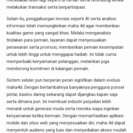
merasakan lebih lagi seperti di rumah serta terlindungi ketika
melakukan transaksi serta berpartisipasi.
Selain itu, penggabungan inovasi seperti AI serta analisis
informasi telah memungkinkan maha 4d agar memberikan
kualitas game yang sangat khas. Melalui menganalisis
tindakan para pemain, layanan dapat menyesuaikan
penawaran serta promosi, memberikan pemain kesempatan
untuk lebih tinggi untuk menggapai hadiah. Ini tidak cuma
memperbaiki kenyamanan pelanggan, melainkan juga
mendorong komitmen di kalangan pemain.
Sistem seluler pun berperan peran signifikan dalam evolusi
maha4d. Dengan bertambahnya banyaknya pengguna ponsel
pintar, kasino daring sekarang dapat dijangkau kapan saja
serta dimana pun. Ini membuat industri perjudian lebih
menarik untuk generasi muda serta mereka siapa inginkan
kenyamanan ketika bermain. Dengan memanfaatkan aplikasi
mobile dan situs web yang menyesuaikan diri, maha 4d dapat
menyentuh audiens yang luas dan menyediakan akses mudah