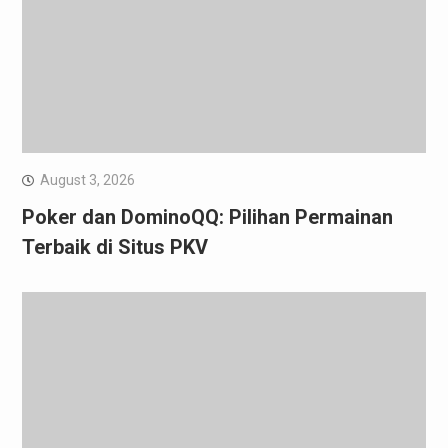
August 3, 2026
Poker dan DominoQQ: Pilihan Permainan
Terbaik di Situs PKV