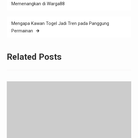
navigation
Memenangkan di Warga88
Mengapa Kawan Togel Jadi Tren pada Panggung
Permainan
Related Posts