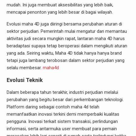
mudah. Ini juga membuat aksesibilitas yang lebih baik,
mencapai penonton yang lebih besar di bagai wilayah.
Evolusi maha 4D juga diiringi bersama perubahan aturan di
sektor perjudian. Pemerintah mulai mengatur dan memantau
aktivitas judi secara mungkin rapat, lantaran maha 4D harus
beradaptasi supaya tetap beroperasi dalam mengikuti aturan
yang ada. Seiring waktu, Maha 4D tidak hanya hanya brand
tetapi juga lambang terobosan dalam sektor perjudian yang
selalu membesar.
maha4d
Evolusi Teknik
Dalam beberapa tahun terakhir, industri perjudian melalui
perubahan yang begitu besar dari perkembangan teknologi.
Platform daring sebagai contoh maha 4d telah
memanfaatkan inovasi terkini demi memperbaiki kualitas
pengguna. Inovasi terkait sistem transaksi, perlindungan
informasi, serta antarmuka user membuat para pemain