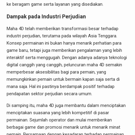
ke beragam game serta layanan yang disediakan.
Dampak pada Industri Perjudian
Maha 4D telah memberikan transformasi besar terhadap
industri perjudian, terutama pada wilayah Asia Tenggara.
Konsep permainan ini bukan hanya menarik perhatian para
game baru, tetapi juga memberikan pengalaman yang lebih
interaktif serta menggugah. Dengan adanya adanya teknologi
digital canggih yang canggih, peluncuran maha 4D semakin
memperbesar aksesibilitas bagi para pemain, yang
memungkinkan pemain untuk bermain kapan saja serta di
mana saja. Hal ini pastinya berdampak positif terhadap
pendapatan sektor perjudian secara umum.
Di samping itu, maha 4D juga membantu dalam menciptakan
menciptakan suasana yang lebih kompetitif di pasar
permainan. Sejumlah operator dan mulai memberikan
berbagai game dan promosi menarik untuk menarik minat
pemain. Bersamaan dengan kesadaran terhadap permainan