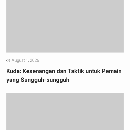
August 1, 2026
Kuda: Kesenangan dan Taktik untuk Pemain
yang Sungguh-sungguh