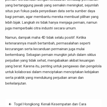
yang bertanggung jawab yang semakin meningkat, sejumlah
situs pun fokus pada penyediaan data serta sumber daya
bagi pemain, agar membantu mereka membuat pilihan yang
lebih bijak. Langkah ini tidak hanya menjaga pemain, namun
juga memperbaiki citra industri secara umum.
Namun, dampak maha 4D tidak selalu positif. Ketika
ketenarannya masih bertambah, permasalahan seperti
kecurangan serta kecanduan permainan juga mulai
berkembang. Sebagian pemain mungkin jatuh dalam siklus
perjudian yang tidak sehat, mengabaikan akibat keuangan
yang berat. Karena itu, penting untuk pengawas dan pengelola
untuk kolaborasi dalam menciptakan menciptakan kebijakan
serta praktik yang mendukung perjudian aman dan
berkelanjutan.
Post
Togel Hongkong: Kenali Kesempatan dan Cara