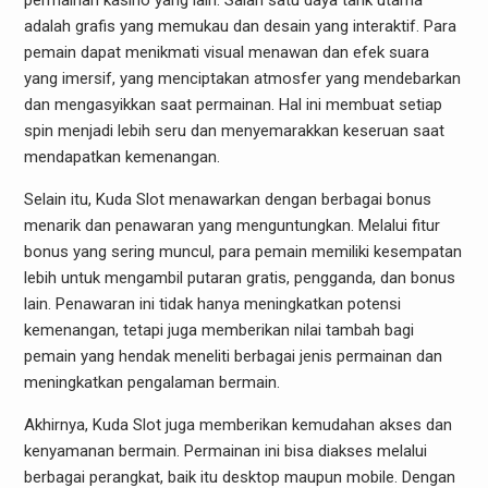
permainan kasino yang lain. Salah satu daya tarik utama
adalah grafis yang memukau dan desain yang interaktif. Para
pemain dapat menikmati visual menawan dan efek suara
yang imersif, yang menciptakan atmosfer yang mendebarkan
dan mengasyikkan saat permainan. Hal ini membuat setiap
spin menjadi lebih seru dan menyemarakkan keseruan saat
mendapatkan kemenangan.
Selain itu, Kuda Slot menawarkan dengan berbagai bonus
menarik dan penawaran yang menguntungkan. Melalui fitur
bonus yang sering muncul, para pemain memiliki kesempatan
lebih untuk mengambil putaran gratis, pengganda, dan bonus
lain. Penawaran ini tidak hanya meningkatkan potensi
kemenangan, tetapi juga memberikan nilai tambah bagi
pemain yang hendak meneliti berbagai jenis permainan dan
meningkatkan pengalaman bermain.
Akhirnya, Kuda Slot juga memberikan kemudahan akses dan
kenyamanan bermain. Permainan ini bisa diakses melalui
berbagai perangkat, baik itu desktop maupun mobile. Dengan