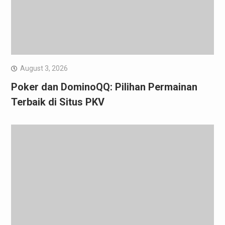
August 3, 2026
Poker dan DominoQQ: Pilihan Permainan
Terbaik di Situs PKV