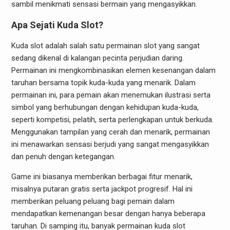
sambil menikmati sensasi bermain yang mengasyikkan.
Apa Sejati Kuda Slot?
Kuda slot adalah salah satu permainan slot yang sangat
sedang dikenal di kalangan pecinta perjudian daring.
Permainan ini mengkombinasikan elemen kesenangan dalam
taruhan bersama topik kuda-kuda yang menarik. Dalam
permainan ini, para pemain akan menemukan ilustrasi serta
simbol yang berhubungan dengan kehidupan kuda-kuda,
seperti kompetisi, pelatih, serta perlengkapan untuk berkuda.
Menggunakan tampilan yang cerah dan menarik, permainan
ini menawarkan sensasi berjudi yang sangat mengasyikkan
dan penuh dengan ketegangan.
Game ini biasanya memberikan berbagai fitur menarik,
misalnya putaran gratis serta jackpot progresif. Hal ini
memberikan peluang peluang bagi pemain dalam
mendapatkan kemenangan besar dengan hanya beberapa
taruhan. Di samping itu, banyak permainan kuda slot