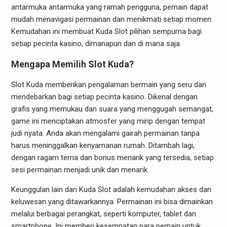
antarmuka antarmuka yang ramah pengguna, pemain dapat
mudah menavigasi permainan dan menikmati setiap momen.
Kemudahan ini membuat Kuda Slot pilihan sempurna bagi
setiap pecinta kasino, dimanapun dan di mana saja.
Mengapa Memilih Slot Kuda?
Slot Kuda memberikan pengalaman bermain yang seru dan
mendebarkan bagi setiap pecinta kasino. Dikenal dengan
grafis yang memukau dan suara yang menggugah semangat,
game ini menciptakan atmosfer yang mirip dengan tempat
judi nyata. Anda akan mengalami gairah permainan tanpa
harus meninggalkan kenyamanan rumah. Ditambah lagi,
dengan ragam tema dan bonus menarik yang tersedia, setiap
sesi permainan menjadi unik dan menarik.
Keunggulan lain dari Kuda Slot adalah kemudahan akses dan
keluwesan yang ditawarkannya. Permainan ini bisa dimainkan
melalui berbagai perangkat, seperti komputer, tablet dan
smartphone. Ini memberi kesempatan para pemain untuk