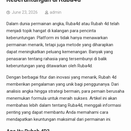
June 23, 2026
admin
Dalam dunia permainan angka, Ruba4d atau Rubah 4d telah
menjadi topik hangat di kalangan para pencinta
keberuntungan. Platform ini tidak hanya menawarkan
permainan menarik, tetapi juga metode yang diharapkan
dapat meningkatkan peluang kemenangan. Banyak yang
penasaran tentang rahasia yang tersembunyi di balik
keberuntungan yang ditawarkan oleh Ruba4d.
Dengan berbagai fitur dan inovasi yang menarik, Rubah 4d
memberikan pengalaman yang unik bagi penggunanya. Dari
analisis angka hingga strategi bermain, para pemain berusaha
menemukan formula untuk meraih sukses. Artikel ini akan
membahas lebih dalam tentang Ruba4d, menggali informasi
penting yang dapat membantu Anda memahami cara
mendapatkan keuntungan maksimal dari permainan ini.