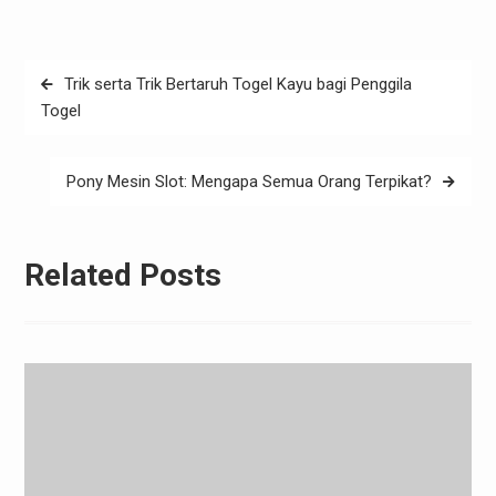
Post
Trik serta Trik Bertaruh Togel Kayu bagi Penggila
navigation
Togel
Pony Mesin Slot: Mengapa Semua Orang Terpikat?
Related Posts