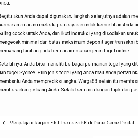
Anda.
Begitu akun Anda dapat digunakan, langkah selanjutnya adalah
bermacam-macam metode pembayaran untuk kemudahan Anda unt
paling cocok untuk Anda, dan ikuti instruksi yang disediakan un
mengecek minimal dan batas maksimum deposit agar transaksi berj
memasang taruhan pada bermacam-macam jenis togel online.
Setelahnya, Anda bisa meneliti berbagai permainan togel yang di
dan togel Sydney. Pilih jenis togel yang Anda mau Anda pertaruhk
membantu Anda memprediksi angka. Warga88 selain itu memfasilit
membesarkan peluang Anda. Selalu bermain dengan bijak dan pas
Post
Menjelajahi Ragam Slot Dekorasi 5K di Dunia Game Digital
navigation