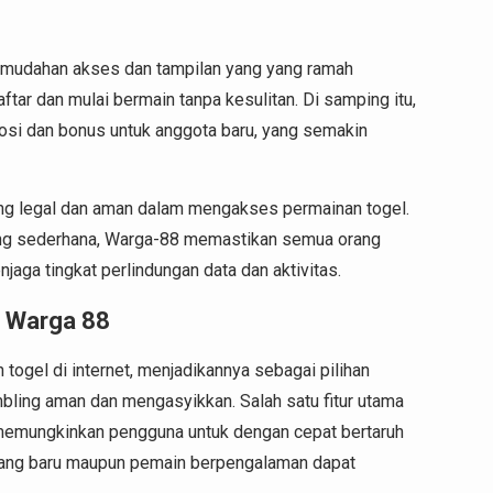
 kemudahan akses dan tampilan yang yang ramah
ar dan mulai bermain tanpa kesulitan. Di samping itu,
osi dan bonus untuk anggota baru, yang semakin
ang legal dan aman dalam mengakses permainan togel.
yang sederhana, Warga-88 memastikan semua orang
ga tingkat perlindungan data dan aktivitas.
i Warga 88
gel di internet, menjadikannya sebagai pilihan
ling aman dan mengasyikkan. Salah satu fitur utama
memungkinkan pengguna untuk dengan cepat bertaruh
 yang baru maupun pemain berpengalaman dapat