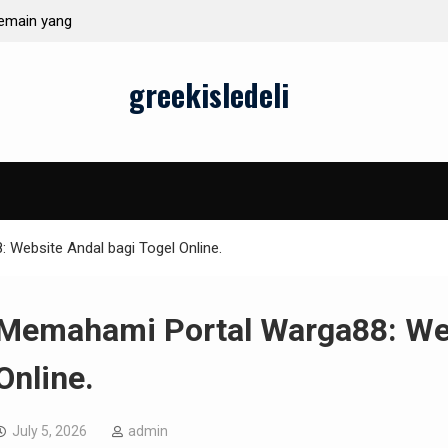
n Tantangan di Masing-
Jadilah Ahli dalam pada Slot Kuda: P
Pemula
greekisledeli
Website Andal bagi Togel Online.
Memahami Portal Warga88: Web
Online.
July 5, 2026
admin