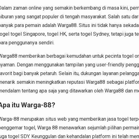
Dalam zaman online yang semakin berkembang di masa kini, perm
hiburan yang sangat populer di tengah masyarakat. Salah satu dar
banyak para pemain adalah Warga88. Situs ini tidak hanya sekad
togel togel Singapore, togel HK, serta togel Sydney, tetapi juga 
para penggunanya sendiri.
Warga88 memberikan berbagai kemudahan untuk pecinta togel on
nyaman. Dengan menggunakan tampilan yang user-friendly penggu
favorit bagi banyak petaruh. Selain itu, dukungan layanan pelang
menarik semakin meningkatkan reputasi Warga88 sebagai platform 
mendalam tentang apa saja yang ditawarkan oleh Warga88 dan meng
Apa itu Warga-88?
Warga-88 merupakan situs web yang memberikan jasa togel terpe
penggemar togel, Warga 88 menawarkan sejumlah pilihan permainan
juga togel SDY. Keunggulan dan kehandalan platform ini telah me