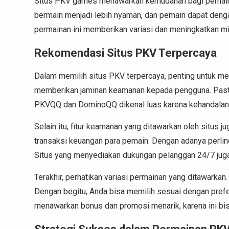
Situs PKV games menawarkan kemudahan bagi pemain unt
bermain menjadi lebih nyaman, dan pemain dapat denga
permainan ini memberikan variasi dan meningkatkan mi
Rekomendasi Situs PKV Terpercaya
Dalam memilih situs PKV terpercaya, penting untuk me
memberikan jaminan keamanan kepada pengguna. Pastika
PKVQQ dan DominoQQ dikenal luas karena kehandalan
Selain itu, fitur keamanan yang ditawarkan oleh situs 
transaksi keuangan para pemain. Dengan adanya perlin
Situs yang menyediakan dukungan pelanggan 24/7 juga
Terakhir, perhatikan variasi permainan yang ditawark
Dengan begitu, Anda bisa memilih sesuai dengan prefe
menawarkan bonus dan promosi menarik, karena ini bi