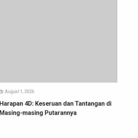
August 1, 2026
Harapan 4D: Keseruan dan Tantangan di
Masing-masing Putarannya