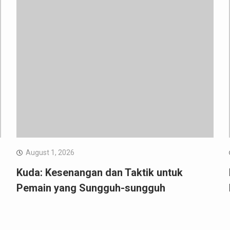
August 1, 2026
Kuda: Kesenangan dan Taktik untuk
Pemain yang Sungguh-sungguh