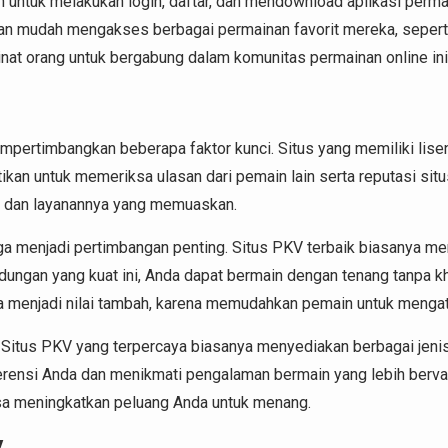
uk melakukan login, daftar, dan mendownload aplikasi permainan
n mudah mengakses berbagai permainan favorit mereka, seperti 
nat orang untuk bergabung dalam komunitas permainan online ini
mpertimbangkan beberapa faktor kunci. Situs yang memiliki lisen
n untuk memeriksa ulasan dari pemain lain serta reputasi situs
 dan layanannya yang memuaskan.
juga menjadi pertimbangan penting. Situs PKV terbaik biasanya m
dungan yang kuat ini, Anda dapat bermain dengan tenang tanpa k
 menjadi nilai tambah, karena memudahkan pemain untuk mengat
an. Situs PKV yang terpercaya biasanya menyediakan berbagai je
rensi Anda dan menikmati pengalaman bermain yang lebih bervari
sa meningkatkan peluang Anda untuk menang.