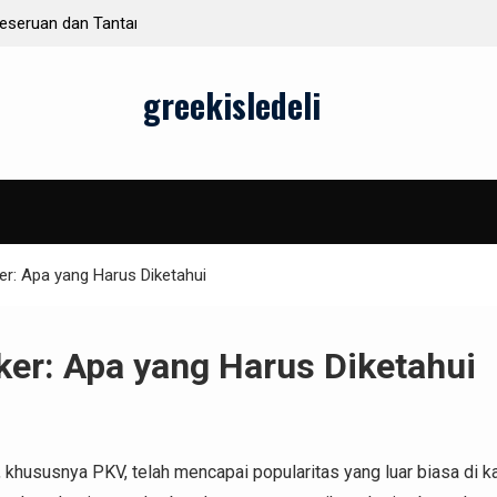
 di Masing-
Jadilah Ahli dalam pada Slot Kuda: Pointers bagi
Pemula
greekisledeli
er: Apa yang Harus Diketahui
ker: Apa yang Harus Diketahui
, khususnya PKV, telah mencapai popularitas yang luar biasa di 