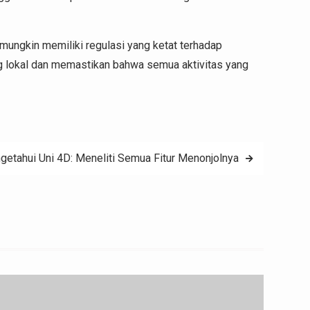
ungkin memiliki regulasi yang ketat terhadap
g lokal dan memastikan bahwa semua aktivitas yang
etahui Uni 4D: Meneliti Semua Fitur Menonjolnya