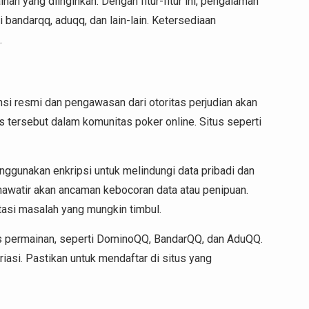
 yang diinginkan. Dengan fitur-fitur ini, pengalaman
bandarqq, aduqq, dan lain-lain. Ketersediaan
.
si resmi dan pengawasan dari otoritas perjudian akan
 tersebut dalam komunitas poker online. Situs seperti
enggunakan enkripsi untuk melindungi data pribadi dan
hawatir akan ancaman kebocoran data atau penipuan.
asi masalah yang mungkin timbul.
nis permainan, seperti DominoQQ, BandarQQ, dan AduQQ.
asi. Pastikan untuk mendaftar di situs yang