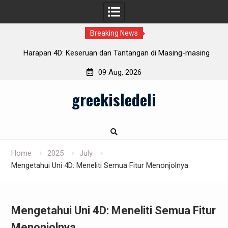
Breaking News
guh-
Harapan 4D: Keseruan dan Tantangan di Masing-masing
J
Putarannya
09 Aug, 2026
Skip
greekisledeli
to
content
Home
2025
July
Mengetahui Uni 4D: Meneliti Semua Fitur Menonjolnya
Mengetahui Uni 4D: Meneliti Semua Fitur
Menonjolnya