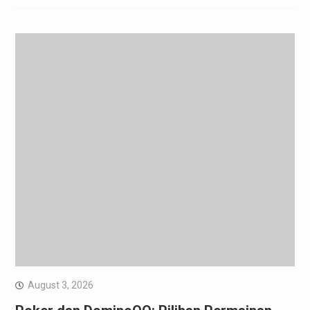
August 3, 2026