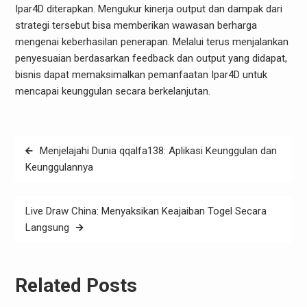
Ipar4D diterapkan. Mengukur kinerja output dan dampak dari
strategi tersebut bisa memberikan wawasan berharga
mengenai keberhasilan penerapan. Melalui terus menjalankan
penyesuaian berdasarkan feedback dan output yang didapat,
bisnis dapat memaksimalkan pemanfaatan Ipar4D untuk
mencapai keunggulan secara berkelanjutan.
Post
Menjelajahi Dunia qqalfa138: Aplikasi Keunggulan dan
navigation
Keunggulannya
Live Draw China: Menyaksikan Keajaiban Togel Secara
Langsung
Related Posts