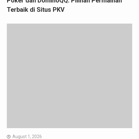
Poker dan DominoQQ: Pilihan Permainan
Terbaik di Situs PKV
August 1, 2026