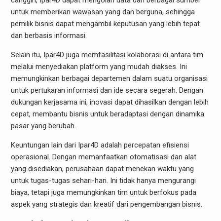
canggih, Ipar4D dapat mengolah data dari berbagai sumber
untuk memberikan wawasan yang dan berguna, sehingga
pemilik bisnis dapat mengambil keputusan yang lebih tepat
dan berbasis informasi.
Selain itu, Ipar4D juga memfasilitasi kolaborasi di antara tim
melalui menyediakan platform yang mudah diakses. Ini
memungkinkan berbagai departemen dalam suatu organisasi
untuk pertukaran informasi dan ide secara segerah. Dengan
dukungan kerjasama ini, inovasi dapat dihasilkan dengan lebih
cepat, membantu bisnis untuk beradaptasi dengan dinamika
pasar yang berubah.
Keuntungan lain dari Ipar4D adalah percepatan efisiensi
operasional. Dengan memanfaatkan otomatisasi dan alat
yang disediakan, perusahaan dapat menekan waktu yang
untuk tugas-tugas sehari-hari. Ini tidak hanya mengurangi
biaya, tetapi juga memungkinkan tim untuk berfokus pada
aspek yang strategis dan kreatif dari pengembangan bisnis.