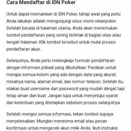
Cara Mendaftar di IDN Poker
Untuk dapat memainkan di IDN Poker, tahap awal yang perlu
Anda lakukan adalah mengunjungi situs resmi rekanpoker.
Setelah berada di halaman utama, Anda akan menemukan
tombol pendaftaran yang sering terletak di bagian atas atau
tengah halaman. Klik tombol tersebut untuk mulai proses
pendaftaran akun.
Selanjutnya, Anda perlu melengkapi formulir pendaftaran
dengan informasi pribadi yang dibutuhkan. Pastikan untuk
mengisi semua kolom yang ada dengan data yang akurat,
misalnya nama, alamat email, dan nomor telepon. Setelah itu,
silakan buat username dan password yang mudah diingat tapi
tetap aman dan kuat. Jangan lupa untuk menyetujui syarat
dan ketentuan yang ditetapkan sebelum proses selanjutnya.
Setelah mengisi semua informasi, tekan tombol supaya
menyelesaikan. Mungkin menerima email atau pesan
konfirmasi untuk mengecek akun milik Anda. Ikuti instruksi