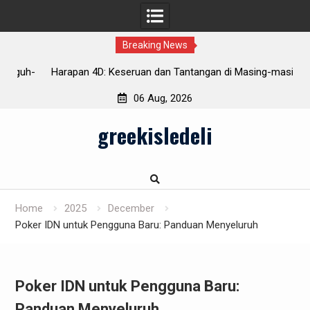
Breaking News
guh-
Harapan 4D: Keseruan dan Tantangan di Masing-masing
J
Putarannya
06 Aug, 2026
Skip
greekisledeli
to
content
Home
2025
December
Poker IDN untuk Pengguna Baru: Panduan Menyeluruh
Poker IDN untuk Pengguna Baru:
Panduan Menyeluruh