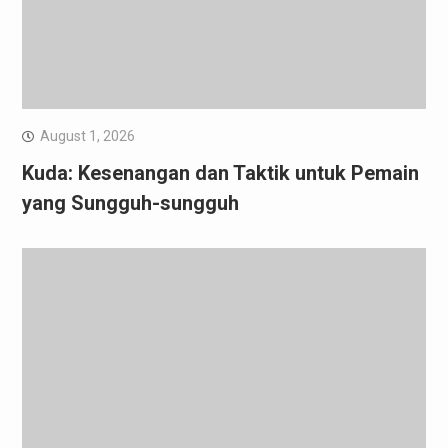
August 1, 2026
Kuda: Kesenangan dan Taktik untuk Pemain
yang Sungguh-sungguh