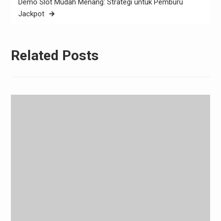
Demo Slot Mudah Menang: Strategi untuk Pemburu
Jackpot
Related Posts