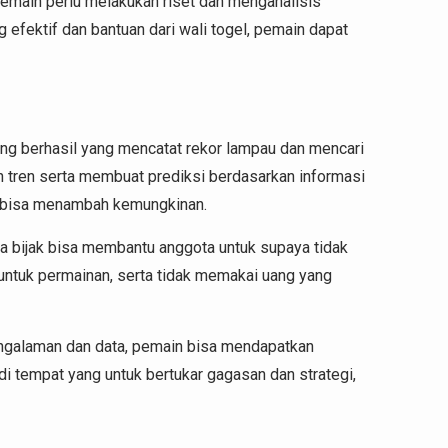
Pemain perlu melakukan riset dan menganalisis
efektif dan bantuan dari wali togel, pemain dapat
ang berhasil yang mencatat rekor lampau dan mencari
 tren serta membuat prediksi berdasarkan informasi
ti bisa menambah kemungkinan.
ara bijak bisa membantu anggota untuk supaya tidak
untuk permainan, serta tidak memakai uang yang
pengalaman dan data, pemain bisa mendapatkan
i tempat yang untuk bertukar gagasan dan strategi,