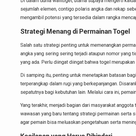
Di dalam dunia walitogel, utama supaya mengerti kaida
sejumlah elemen, contigo polaris angka dan rekap seb
mengambil potensi yang tersedia dalam rangka mencap
Strategi Menang di Permainan Togel
Salah satu strategi penting untuk memenangkan permai
angka yang sering sering terjadi ataupun nomor yang 
yang ada. Perlu diingat diingat bahwa togel merupaka
Di samping itu, penting untuk menetapkan batasan bagi
terperangkap dalam rugi yang berkepanjangan. Disara
sepatutnya bagi kebutuhan lain. Melalui cara ini, pema
Yang terakhir, menjadi bagian dari masyarakat anggota
wawasan yang baru tentang strategi permainan serta si
agar pemain bisa meluaskan pengetahuan serta mening