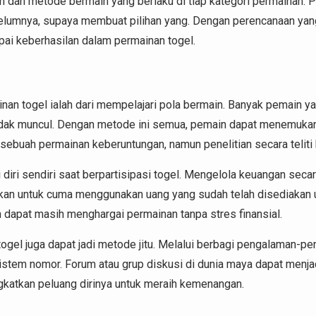
h dan metode bermain yang berlaku di tiap kategori permainan. 
elumnya, supaya membuat pilihan yang. Dengan perencanaan yang 
ai keberhasilan dalam permainan togel.
nan togel ialah dari mempelajari pola bermain. Banyak pemain y
tidak muncul. Dengan metode ini semua, pemain dapat menemukan
n sebuah permainan keberuntungan, namun penelitian secara teli
 diri sendiri saat berpartisipasi togel. Mengelola keuangan sec
nkan untuk cuma menggunakan uang yang sudah telah disediakan 
in dapat masih menghargai permainan tanpa stres finansial.
 togel juga dapat jadi metode jitu. Melalui berbagi pengalaman-
stem nomor. Forum atau grup diskusi di dunia maya dapat menjad
katkan peluang dirinya untuk meraih kemenangan.