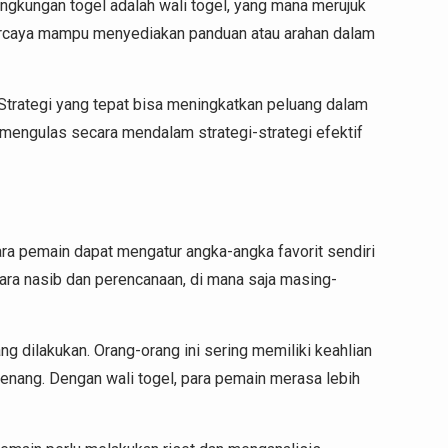
ingkungan togel adalah wali togel, yang mana merujuk
dipercaya mampu menyediakan panduan atau arahan dalam
 Strategi yang tepat bisa meningkatkan peluang dalam
an mengulas secara mendalam strategi-strategi efektif
ara pemain dapat mengatur angka-angka favorit sendiri
ra nasib dan perencanaan, di mana saja masing-
 dilakukan. Orang-orang ini sering memiliki keahlian
nang. Dengan wali togel, para pemain merasa lebih