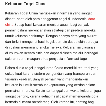
Keluaran Togel China
Keluaran Togel China merupakan informasi yang sangat
dinanti-nanti oleh para penggemar togel di Indonesia.
data
china
Setiap hasil keluaran menjadi acuan bagi banyak
pemain dalam merencanakan strategi dan prediksi mereka
untuk keluaran berikutnya. Dengan adanya data yang akurat
dan terkini mengenai hasil togel, pemain dapat lebih percaya
diri dalam memasang angka mereka. Keluaran ini biasanya
diumumkan secara rutin dan dapat diakses melalui berbagai
saluran resmi maupun situs penyedia informasi togel.
Dalam dunia togel, pengeluaran China memiliki reputasi yang
cukup kuat karena sistem pengundian yang transparan dan
terjamin keadilan. Banyak pemain yang mengandalkan
keluaran ini untuk membuat keputusan yang cerdas dalam
permainan mereka. Selain itu, tanggal dan waktu keluaran juga
sangat penting, karena setiap hasil dapat memengaruhi pola
bermain di masa mendatang. Oleh karena itu, penting bagi