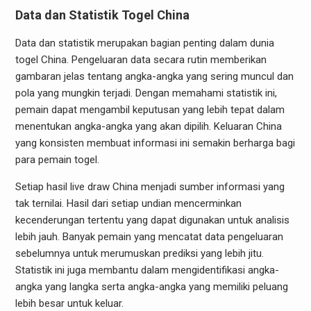
Data dan Statistik Togel China
Data dan statistik merupakan bagian penting dalam dunia
togel China. Pengeluaran data secara rutin memberikan
gambaran jelas tentang angka-angka yang sering muncul dan
pola yang mungkin terjadi. Dengan memahami statistik ini,
pemain dapat mengambil keputusan yang lebih tepat dalam
menentukan angka-angka yang akan dipilih. Keluaran China
yang konsisten membuat informasi ini semakin berharga bagi
para pemain togel.
Setiap hasil live draw China menjadi sumber informasi yang
tak ternilai. Hasil dari setiap undian mencerminkan
kecenderungan tertentu yang dapat digunakan untuk analisis
lebih jauh. Banyak pemain yang mencatat data pengeluaran
sebelumnya untuk merumuskan prediksi yang lebih jitu.
Statistik ini juga membantu dalam mengidentifikasi angka-
angka yang langka serta angka-angka yang memiliki peluang
lebih besar untuk keluar.