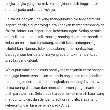
angka-angka yang memiliki kemungkinan lebih tinggi untuk
muncul pada undian berikutnya.
Selain itu, banyak juga yang menggunakan metode tertentu
seperti analisis numerologis atau bahkan mempertimbangkan
faktor-faktor luar seperti hari keberuntungan. Setiap pemain
memiliki cara dan teknik masing-masing dalam memprediksi
keluaran china, dan terkadang, sedikit keberuntungan juga
dibutuhkan. Namun, tidak ada salahnya memanfaatkan
berbagai sumber data china yang ada untuk memperkuat
prediksi yang dibuat.
Walaupun tidak ada rumus pasti yang menjamin kemenangan,
menjaga konsistensi dalam memilih angka dan menganalisis
data dengan cermat bisa meningkatkan peluang. Live draw
china sering diadakan dan menjadi momen yang dinanti-nanti
oleh para pemain. Selalu ada harapan untuk meraih hasil yang
menguntungkan, dan dengan prediksi yang jitu, siapa tahu
keberuntungan bisa berpihak pada Anda.