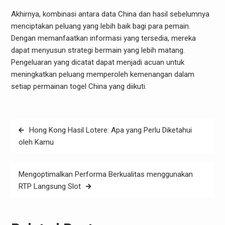
Akhirnya, kombinasi antara data China dan hasil sebelumnya
menciptakan peluang yang lebih baik bagi para pemain.
Dengan memanfaatkan informasi yang tersedia, mereka
dapat menyusun strategi bermain yang lebih matang.
Pengeluaran yang dicatat dapat menjadi acuan untuk
meningkatkan peluang memperoleh kemenangan dalam
setiap permainan togel China yang diikuti.
Post
Hong Kong Hasil Lotere: Apa yang Perlu Diketahui
navigation
oleh Kamu
Mengoptimalkan Performa Berkualitas menggunakan
RTP Langsung Slot