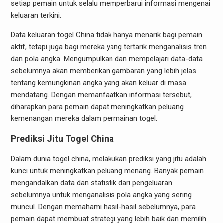
setiap pemain untuk selalu memperbarui informasi mengenai
keluaran terkini.
Data keluaran togel China tidak hanya menarik bagi pemain
aktif, tetapi juga bagi mereka yang tertarik menganalisis tren
dan pola angka. Mengumpulkan dan mempelajari data-data
sebelumnya akan memberikan gambaran yang lebih jelas
tentang kemungkinan angka yang akan keluar di masa
mendatang. Dengan memanfaatkan informasi tersebut,
diharapkan para pemain dapat meningkatkan peluang
kemenangan mereka dalam permainan togel.
Prediksi Jitu Togel China
Dalam dunia togel china, melakukan prediksi yang jitu adalah
kunci untuk meningkatkan peluang menang. Banyak pemain
mengandalkan data dan statistik dari pengeluaran
sebelumnya untuk menganalisis pola angka yang sering
muncul. Dengan memahami hasil-hasil sebelumnya, para
pemain dapat membuat strategi yang lebih baik dan memilih