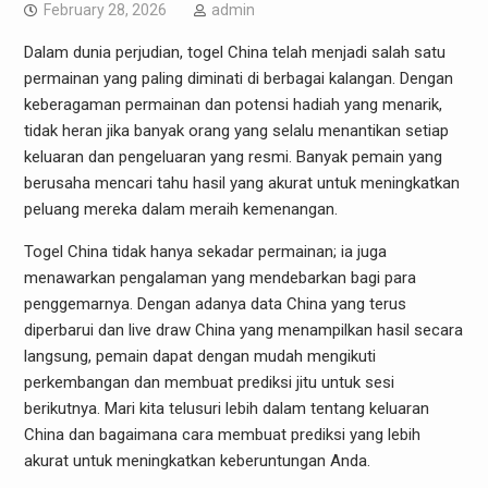
February 28, 2026
admin
Dalam dunia perjudian, togel China telah menjadi salah satu
permainan yang paling diminati di berbagai kalangan. Dengan
keberagaman permainan dan potensi hadiah yang menarik,
tidak heran jika banyak orang yang selalu menantikan setiap
keluaran dan pengeluaran yang resmi. Banyak pemain yang
berusaha mencari tahu hasil yang akurat untuk meningkatkan
peluang mereka dalam meraih kemenangan.
Togel China tidak hanya sekadar permainan; ia juga
menawarkan pengalaman yang mendebarkan bagi para
penggemarnya. Dengan adanya data China yang terus
diperbarui dan live draw China yang menampilkan hasil secara
langsung, pemain dapat dengan mudah mengikuti
perkembangan dan membuat prediksi jitu untuk sesi
berikutnya. Mari kita telusuri lebih dalam tentang keluaran
China dan bagaimana cara membuat prediksi yang lebih
akurat untuk meningkatkan keberuntungan Anda.