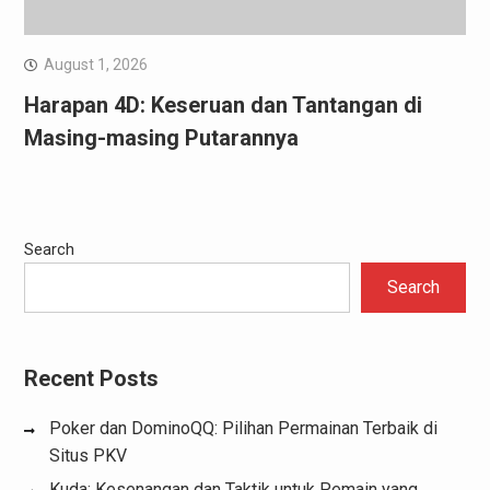
August 1, 2026
Harapan 4D: Keseruan dan Tantangan di
Masing-masing Putarannya
Search
Search
Recent Posts
Poker dan DominoQQ: Pilihan Permainan Terbaik di
Situs PKV
Kuda: Kesenangan dan Taktik untuk Pemain yang