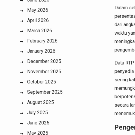
Dalam sek
May 2026
persentas
April 2026
dari angk
March 2026
waktu yan
February 2026
meningka
pengembal
January 2026
December 2025
Data RTP 
penyedia 
November 2025
sering ka
October 2025
memungki
September 2025
berpotens
August 2025
secara la
July 2025
menemukan
June 2025
Penger
May 2025