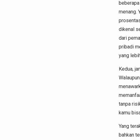
beberapa
menang. Y
prosentas
dikenal s
dari pema
pribadi m
yang lebi
Kedua, ja
Walaupun 
menawarka
memanfaat
tanpa ris
kamu bis
Yang tera
bahkan te