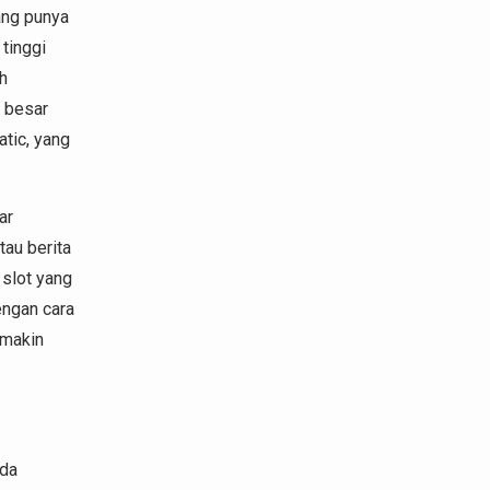
yang punya
 tinggi
h
 besar
tic, yang
ar
au berita
 slot yang
ngan cara
emakin
ada