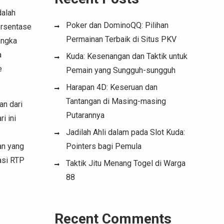
dalah
Poker dan DominoQQ: Pilihan
ersentase
Permainan Terbaik di Situs PKV
angka
a
Kuda: Kesenangan dan Taktik untuk
e
Pemain yang Sungguh-sungguh
Harapan 4D: Keseruan dan
Tantangan di Masing-masing
an dari
Putarannya
i ini
Jadilah Ahli dalam pada Slot Kuda:
an yang
Pointers bagi Pemula
asi RTP
Taktik Jitu Menang Togel di Warga
88
Recent Comments