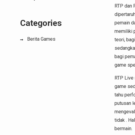
RTP dan R
dipertaru
Categories
pemain da
memiliki 
Berita Games
teori, ba
sedangkan
bagi pem
game spes
RTP Live 
game seda
tahu perf
putusan l
mengeval
tidak . H
bermain.