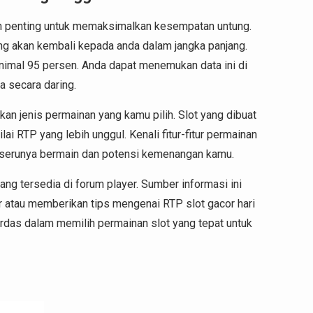
kah penting untuk memaksimalkan kesempatan untung.
ang akan kembali kepada anda dalam jangka panjang.
inimal 95 persen. Anda dapat menemukan data ini di
a secara daring.
an jenis permainan yang kamu pilih. Slot yang dibuat
i RTP yang lebih unggul. Kenali fitur-fitur permainan
n serunya bermain dan potensi kemenangan kamu.
ang tersedia di forum player. Sumber informasi ini
 atau memberikan tips mengenai RTP slot gacor hari
erdas dalam memilih permainan slot yang tepat untuk