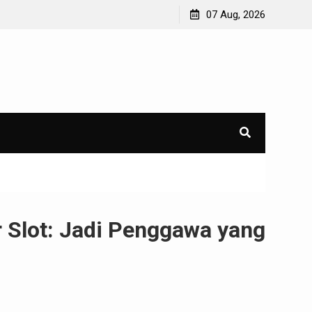
Poker dan DominoQQ: Pilihan Permainan Terbaik di
07 Aug, 2026
Situs PKV
 Slot: Jadi Penggawa yang