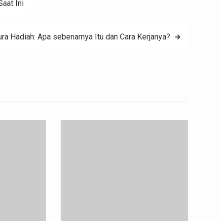
aat Ini
a Hadiah: Apa sebenarnya Itu dan Cara Kerjanya?