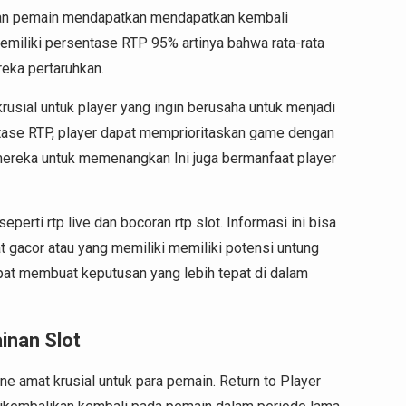
patan pemain mendapatkan mendapatkan kembali
emiliki persentase RTP 95% artinya bahwa rata-rata
eka pertaruhkan.
usial untuk player yang ingin berusaha untuk menjadi
tase RTP, player dapat memprioritaskan game dengan
 mereka untuk memenangkan Ini juga bermanfaat player
perti rtp live dan bocoran rtp slot. Informasi ini bisa
 gacor atau yang memiliki memiliki potensi untung
apat membuat keputusan yang lebih tepat di dalam
inan Slot
e amat krusial untuk para pemain. Return to Player