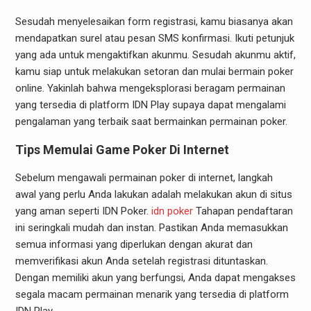
Sesudah menyelesaikan form registrasi, kamu biasanya akan
mendapatkan surel atau pesan SMS konfirmasi. Ikuti petunjuk
yang ada untuk mengaktifkan akunmu. Sesudah akunmu aktif,
kamu siap untuk melakukan setoran dan mulai bermain poker
online. Yakinlah bahwa mengeksplorasi beragam permainan
yang tersedia di platform IDN Play supaya dapat mengalami
pengalaman yang terbaik saat bermainkan permainan poker.
Tips Memulai Game Poker Di Internet
Sebelum mengawali permainan poker di internet, langkah
awal yang perlu Anda lakukan adalah melakukan akun di situs
yang aman seperti IDN Poker.
idn poker
Tahapan pendaftaran
ini seringkali mudah dan instan. Pastikan Anda memasukkan
semua informasi yang diperlukan dengan akurat dan
memverifikasi akun Anda setelah registrasi dituntaskan.
Dengan memiliki akun yang berfungsi, Anda dapat mengakses
segala macam permainan menarik yang tersedia di platform