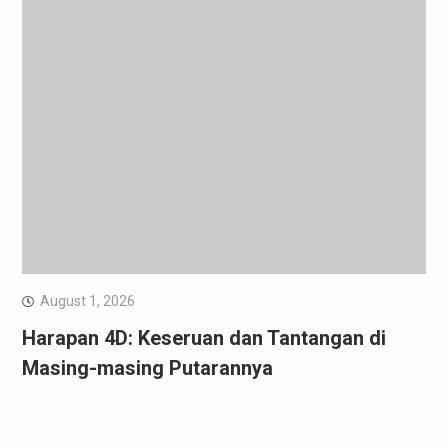
August 1, 2026
Harapan 4D: Keseruan dan Tantangan di
Masing-masing Putarannya