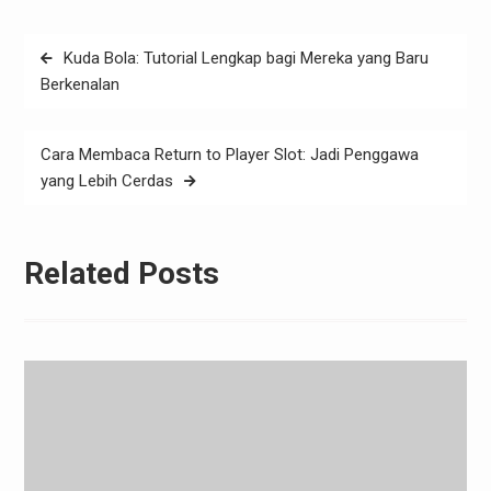
Post
Kuda Bola: Tutorial Lengkap bagi Mereka yang Baru
navigation
Berkenalan
Cara Membaca Return to Player Slot: Jadi Penggawa
yang Lebih Cerdas
Related Posts