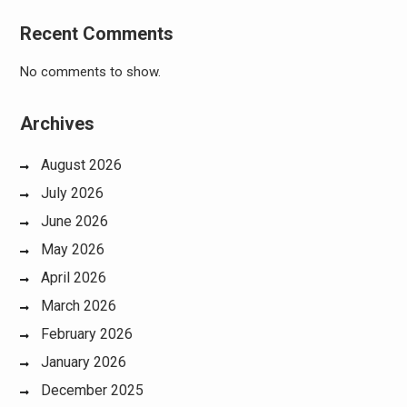
Recent Comments
No comments to show.
Archives
August 2026
July 2026
June 2026
May 2026
April 2026
March 2026
February 2026
January 2026
December 2025