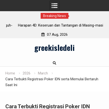
Breaking News
guh-
Harapan 4D: Keseruan dan Tantangan di Masing-masing
J
Putarannya
07 Aug, 2026
Skip
greekisledeli
to
content
Home
2026
March
Cara Terbukti Registrasi Poker IDN serta Memulai Bertaruh
Saat Ini
Cara Terbukti Registrasi Poker IDN