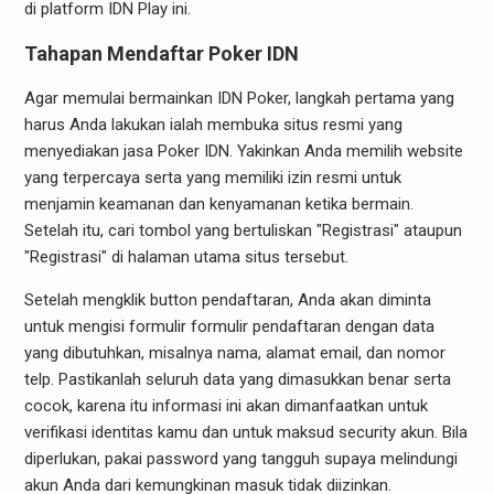
di platform IDN Play ini.
Tahapan Mendaftar Poker IDN
Agar memulai bermainkan IDN Poker, langkah pertama yang
harus Anda lakukan ialah membuka situs resmi yang
menyediakan jasa Poker IDN. Yakinkan Anda memilih website
yang terpercaya serta yang memiliki izin resmi untuk
menjamin keamanan dan kenyamanan ketika bermain.
Setelah itu, cari tombol yang bertuliskan "Registrasi" ataupun
"Registrasi" di halaman utama situs tersebut.
Setelah mengklik button pendaftaran, Anda akan diminta
untuk mengisi formulir formulir pendaftaran dengan data
yang dibutuhkan, misalnya nama, alamat email, dan nomor
telp. Pastikanlah seluruh data yang dimasukkan benar serta
cocok, karena itu informasi ini akan dimanfaatkan untuk
verifikasi identitas kamu dan untuk maksud security akun. Bila
diperlukan, pakai password yang tangguh supaya melindungi
akun Anda dari kemungkinan masuk tidak diizinkan.