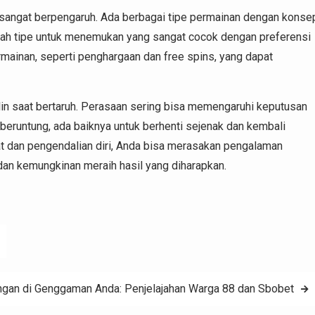
uga sangat berpengaruh. Ada berbagai tipe permainan dengan konse
ah tipe untuk menemukan yang sangat cocok dengan preferensi
mainan, seperti penghargaan dan free spins, yang dapat
plin saat bertaruh. Perasaan sering bisa memengaruhi keputusan
beruntung, ada baiknya untuk berhenti sejenak dan kembali
at dan pengendalian diri, Anda bisa merasakan pengalaman
an kemungkinan meraih hasil yang diharapkan.
gan di Genggaman Anda: Penjelajahan Warga 88 dan Sbobet