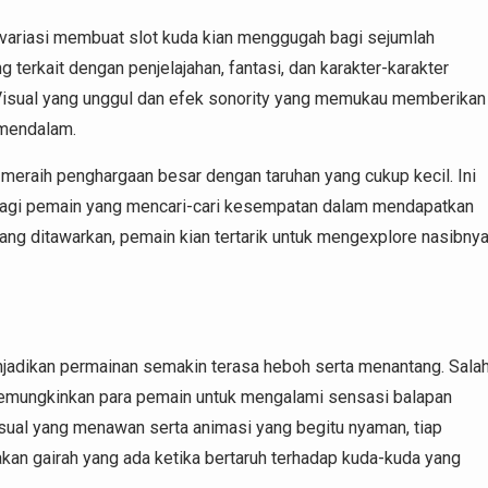
bervariasi membuat slot kuda kian menggugah bagi sejumlah
 terkait dengan penjelajahan, fantasi, dan karakter-karakter
 Visual yang unggul dan efek sonority yang memukau memberikan
 mendalam.
meraih penghargaan besar dengan taruhan yang cukup kecil. Ini
bagi pemain yang mencari-cari kesempatan dalam mendapatkan
ang ditawarkan, pemain kian tertarik untuk mengexplore nasibny
njadikan permainan semakin terasa heboh serta menantang. Sala
g memungkinkan para pemain untuk mengalami sensasi balapan
isual yang menawan serta animasi yang begitu nyaman, tiap
n gairah yang ada ketika bertaruh terhadap kuda-kuda yang