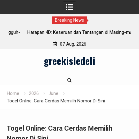
Breaking News
guh-
Harapan 4D: Keseruan dan Tantangan di Masing-masing
J
Putarannya
07 Aug, 2026
Skip
greekisledeli
to
content
Home
2026
June
Togel Online: Cara Cerdas Memilih Nomor Di Sini
Togel Online: Cara Cerdas Memilih
Nomor Di Sini