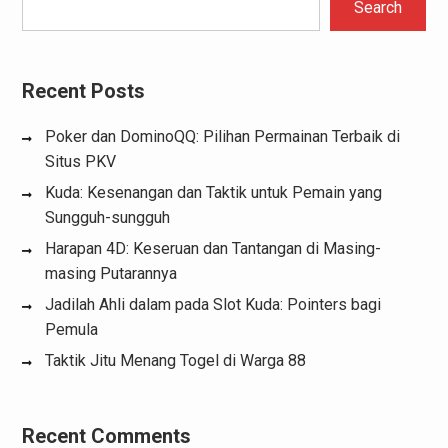
Search
Recent Posts
Poker dan DominoQQ: Pilihan Permainan Terbaik di
Situs PKV
Kuda: Kesenangan dan Taktik untuk Pemain yang
Sungguh-sungguh
Harapan 4D: Keseruan dan Tantangan di Masing-
masing Putarannya
Jadilah Ahli dalam pada Slot Kuda: Pointers bagi
Pemula
Taktik Jitu Menang Togel di Warga 88
Recent Comments