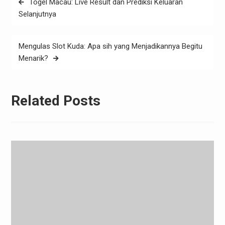
Togel Macau: Live Result dan Prediksi Keluaran
navigation
Selanjutnya
Mengulas Slot Kuda: Apa sih yang Menjadikannya Begitu
Menarik?
Related Posts