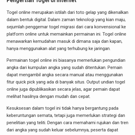
Pengertian Togel di Internet
Togel online merupakan istilah dari toto gelap yang dikenalkan
dalam bentuk digital. Dalam zaman teknologi yang kian maju,
sejumlah penggemar togel migrasi dari cara konvensional ke
platform online untuk memainkan permainan ini. Togel online
menawarkan kemudahan masuk di dimana saja dan kapan,
hanya menggunakan alat yang terhubung ke jaringan.
Permainan togel online ini biasanya memerlukan pengundian
angka dari kumpulan angka yang sudah ditentukan. Pemain
dapat mengambil angka secara manual atau menggunakan
fitur quick pick yang ada di banyak situs. Output undian togel
online juga dipublikasikan secara jelas, agar pemain dapat
melihat hasilnya dengan mudah dan cepat.
Kesuksesan dalam togel ini tidak hanya bergantung pada
keberuntungan semata, tetapi juga memerlukan strategi dan
penelitian yang teliti. Dengan cara memahami rujukan dan tren
dari angka yang sudah keluar sebelumnya, peserta dapat