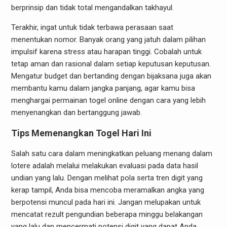
berprinsip dan tidak total mengandalkan takhayul.
Terakhir, ingat untuk tidak terbawa perasaan saat
menentukan nomor. Banyak orang yang jatuh dalam pilihan
impulsif karena stress atau harapan tinggi. Cobalah untuk
tetap aman dan rasional dalam setiap keputusan keputusan.
Mengatur budget dan bertanding dengan bijaksana juga akan
membantu kamu dalam jangka panjang, agar kamu bisa
menghargai permainan togel online dengan cara yang lebih
menyenangkan dan bertanggung jawab.
Tips Memenangkan Togel Hari Ini
Salah satu cara dalam meningkatkan peluang menang dalam
lotere adalah melalui melakukan evaluasi pada data hasil
undian yang lalu. Dengan melihat pola serta tren digit yang
kerap tampil, Anda bisa mencoba meramalkan angka yang
berpotensi muncul pada hari ini. Jangan melupakan untuk
mencatat rezult pengundian beberapa minggu belakangan
yang lalu dan mencermati potensi digit yang dapat Anda