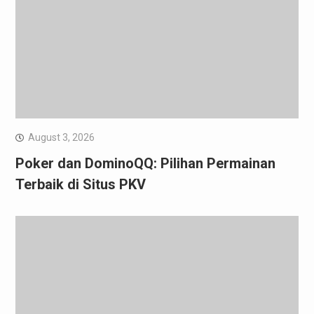
August 3, 2026
Poker dan DominoQQ: Pilihan Permainan
Terbaik di Situs PKV