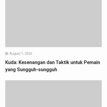
August 1, 2026
Kuda: Kesenangan dan Taktik untuk Pemain
yang Sungguh-sungguh