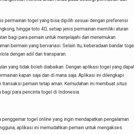
is permainan togel yang bisa dipilih sesuai dengan preferensi
gkong, hingga toto 4D, setiap jenis permainan memiliki aturan
patan bagi para pemain untuk menjelajahi dan menemukan
man bermain yang bervariasi. Selain itu, keberadaan bandar toge
ola dengan adil dan transparan.
ulan yang tidak boleh diabaikan. Dengan aplikasi togel yang dapa
mainan kapan saja dan di mana saja. Aplikasi ini dilengkapi
n transaksi pemain tetap aman. Kemudahan ini membuat situs
 bagi para pencinta togel di Indonesia.
a penggemar togel online yang ingin mendapatkan pengalaman
engguna, aplikasi ini memudahkan pemain untuk mengakses