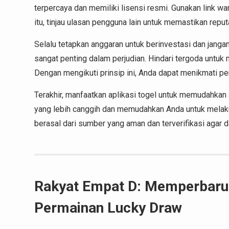
terpercaya dan memiliki lisensi resmi. Gunakan link war
itu, tinjau ulasan pengguna lain untuk memastikan repu
Selalu tetapkan anggaran untuk berinvestasi dan janga
sangat penting dalam perjudian. Hindari tergoda untu
Dengan mengikuti prinsip ini, Anda dapat menikmati pe
Terakhir, manfaatkan aplikasi togel untuk memudahkan a
yang lebih canggih dan memudahkan Anda untuk melaku
berasal dari sumber yang aman dan terverifikasi agar da
Rakyat Empat D: Memperbaru
Permainan Lucky Draw