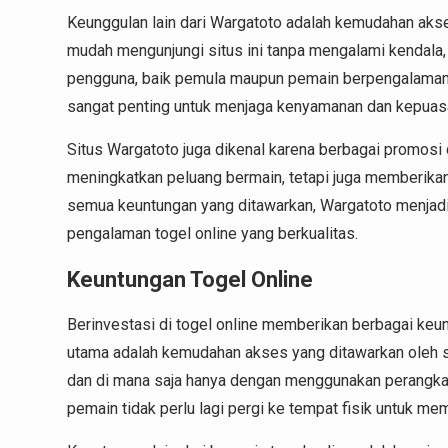
Keunggulan lain dari Wargatoto adalah kemudahan akse
mudah mengunjungi situs ini tanpa mengalami kendala,
pengguna, baik pemula maupun pemain berpengalaman d
sangat penting untuk menjaga kenyamanan dan kepuas
Situs Wargatoto juga dikenal karena berbagai promosi 
meningkatkan peluang bermain, tetapi juga memberikan
semua keuntungan yang ditawarkan, Wargatoto menjadi
pengalaman togel online yang berkualitas.
Keuntungan Togel Online
Berinvestasi di togel online memberikan berbagai keu
utama adalah kemudahan akses yang ditawarkan oleh 
dan di mana saja hanya dengan menggunakan perangkat 
pemain tidak perlu lagi pergi ke tempat fisik untuk m