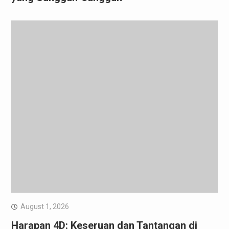
August 1, 2026
Harapan 4D: Keseruan dan Tantangan di