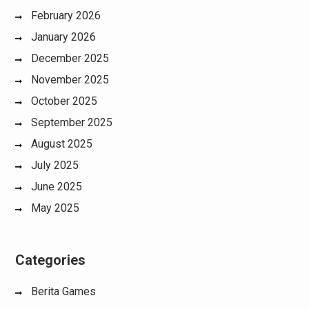
February 2026
January 2026
December 2025
November 2025
October 2025
September 2025
August 2025
July 2025
June 2025
May 2025
Categories
Berita Games