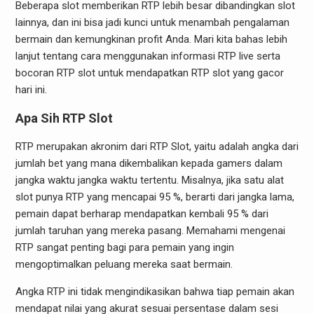
Beberapa slot memberikan RTP lebih besar dibandingkan slot
lainnya, dan ini bisa jadi kunci untuk menambah pengalaman
bermain dan kemungkinan profit Anda. Mari kita bahas lebih
lanjut tentang cara menggunakan informasi RTP live serta
bocoran RTP slot untuk mendapatkan RTP slot yang gacor
hari ini.
Apa Sih RTP Slot
RTP merupakan akronim dari RTP Slot, yaitu adalah angka dari
jumlah bet yang mana dikembalikan kepada gamers dalam
jangka waktu jangka waktu tertentu. Misalnya, jika satu alat
slot punya RTP yang mencapai 95 %, berarti dari jangka lama,
pemain dapat berharap mendapatkan kembali 95 % dari
jumlah taruhan yang mereka pasang. Memahami mengenai
RTP sangat penting bagi para pemain yang ingin
mengoptimalkan peluang mereka saat bermain.
Angka RTP ini tidak mengindikasikan bahwa tiap pemain akan
mendapat nilai yang akurat sesuai persentase dalam sesi