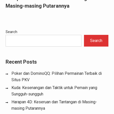
Masing-masing Putarannya
Search
Search
Recent Posts
Poker dan DominoQQ: Pilihan Permainan Terbaik di
Situs PKV
Kuda: Kesenangan dan Taktik untuk Pemain yang
Sungguh-sungguh
Harapan 4D: Keseruan dan Tantangan di Masing-
masing Putarannya