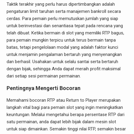
Taktik terakhir yang perlu harus dipertimbangkan adalah
pengaturan limit taruhan serta manajemen bankroll secara
cerdas. Para pemain perlu memutuskan jumlah yang siap
untuk berinvestasi dan senantiasa tepat pada rencana yang
telah dibuat. Ketika bermain di slot yang memiliki RTP bagus,
para pemain mungkin terpicu untuk terus bermain tanpa
batas, tetapi pengelolaan modal yang adalah faktor kunci
untuk menjamin pengalaman bertaruh yang menyenangkan
dan berhasil. Usahakan untuk selalu santai serta bertaruh
dengan bijak, sehingga Anda dapat meraih profit maksimal
dari setiap sesi permainan permainan.
Pentingnya Mengerti Bocoran
Memahami bocoran RTP atau Return to Player merupakan
langkah vital bagi para pemain slot yang ingin meningkatkan
keuntungan. Melalui mengetahui berapa persentase RTP dari
satu permainan, anda dapat lebih bijak dalam mesin slot
untuk siap dimainkan. Semakin tinggi nilai RTP, semakin besar