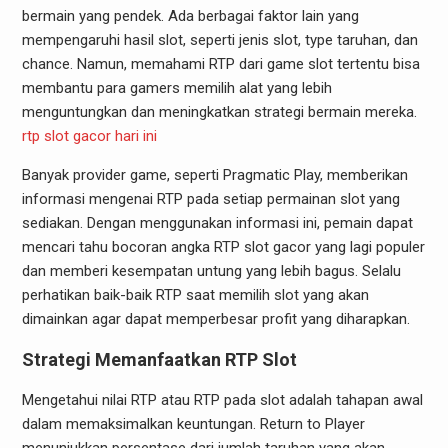
bermain yang pendek. Ada berbagai faktor lain yang
mempengaruhi hasil slot, seperti jenis slot, type taruhan, dan
chance. Namun, memahami RTP dari game slot tertentu bisa
membantu para gamers memilih alat yang lebih
menguntungkan dan meningkatkan strategi bermain mereka.
rtp slot gacor hari ini
Banyak provider game, seperti Pragmatic Play, memberikan
informasi mengenai RTP pada setiap permainan slot yang
sediakan. Dengan menggunakan informasi ini, pemain dapat
mencari tahu bocoran angka RTP slot gacor yang lagi populer
dan memberi kesempatan untung yang lebih bagus. Selalu
perhatikan baik-baik RTP saat memilih slot yang akan
dimainkan agar dapat memperbesar profit yang diharapkan.
Strategi Memanfaatkan RTP Slot
Mengetahui nilai RTP atau RTP pada slot adalah tahapan awal
dalam memaksimalkan keuntungan. Return to Player