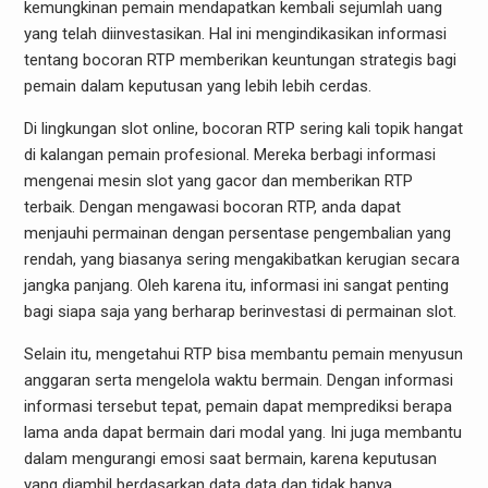
kemungkinan pemain mendapatkan kembali sejumlah uang
yang telah diinvestasikan. Hal ini mengindikasikan informasi
tentang bocoran RTP memberikan keuntungan strategis bagi
pemain dalam keputusan yang lebih lebih cerdas.
Di lingkungan slot online, bocoran RTP sering kali topik hangat
di kalangan pemain profesional. Mereka berbagi informasi
mengenai mesin slot yang gacor dan memberikan RTP
terbaik. Dengan mengawasi bocoran RTP, anda dapat
menjauhi permainan dengan persentase pengembalian yang
rendah, yang biasanya sering mengakibatkan kerugian secara
jangka panjang. Oleh karena itu, informasi ini sangat penting
bagi siapa saja yang berharap berinvestasi di permainan slot.
Selain itu, mengetahui RTP bisa membantu pemain menyusun
anggaran serta mengelola waktu bermain. Dengan informasi
informasi tersebut tepat, pemain dapat memprediksi berapa
lama anda dapat bermain dari modal yang. Ini juga membantu
dalam mengurangi emosi saat bermain, karena keputusan
yang diambil berdasarkan data data dan tidak hanya