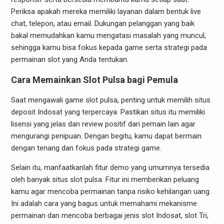
Periksa apakah mereka memiliki layanan dalam bentuk live
chat, telepon, atau email. Dukungan pelanggan yang baik
bakal memudahkan kamu mengatasi masalah yang muncul,
sehingga kamu bisa fokus kepada game serta strategi pada
permainan slot yang Anda tentukan.
Cara Memainkan Slot Pulsa bagi Pemula
Saat mengawali game slot pulsa, penting untuk memilih situs
deposit Indosat yang terpercaya. Pastikan situs itu memiliki
lisensi yang jelas dan review positif dari pemain lain agar
mengurangi penipuan. Dengan begitu, kamu dapat bermain
dengan tenang dan fokus pada strategi game.
Selain itu, manfaatkanlah fitur demo yang umumnya tersedia
oleh banyak situs slot pulsa. Fitur ini memberikan peluang
kamu agar mencoba permainan tanpa risiko kehilangan uang.
Ini adalah cara yang bagus untuk memahami mekanisme
permainan dan mencoba berbagai jenis slot Indosat, slot Tri,