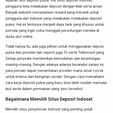
layanan slot deposit pulsa. Via situs deposit Indosat,
pengguna bisa melakukan deposit dengan kilat serta aman.
Banyak website menawarkan reward yang menarik untuk
pengguna dari Indosat yang melakukan melakukan deposit
pulsa. Hal ini tentunya menjadi daya tarik yang khusus untuk
pemula yang ingin coba menggali peruntungan mereka di
dunia slot online.
Tidak hanya itu, ada juga pilihan untuk menggunakan deposi
pulsa dari provider lain seperti juga Tri serta Telkomsel yang.
Setiap penyedia memberikan kemudahan dan keuntungan
masing-masing. Dengan adanya adanya beraneka variasi ini,
para pemain dapat menentukan provider mana amat cocok
untuk kriteria dan keinginan sendiri. Dengan cara memahami
cara kerja deposit pulsa yang baru, bisa lebih mudah memulai
ikut serta dalam permainan yang seru tersebut.
Bagaimana Memilih Situs Deposit Indosat
Memilih situs penyetoran Indosat yang penting untuk