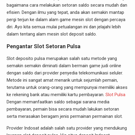
bagaimana cara melakukan setoran saldo secara mudah dan
efisien. Dengan ilmu yang tepat, anda akan semakin mantap
pergi terjun ke dalam alam game mesin slot dengan percaya
diri. Ayo kita semua mulai petualangan ini dan jelajahi lebih
dalam tentang alam mesin slot deposit saldo.
Pengantar Slot Setoran Pulsa
Slot deposito pulsa merupakan salah satu metode yang
semakin semakin diminati dalam bermain game judi online
dengan saldo dari provider penyedia telekomunikasi seluler.
Metode ini sangat amat menarik untuk sejumlah pemain,
terutama untuk orang-orang yang mempunyai memiliki akses
ke rekening bank atau memiliki kartu pembayaran.
Slot Pulsa
Dengan memanfaatkan saldo sebagai sarana media
pembayaran, pemain bisa secara mudah lakukan setoran
serta merasakan beragam jenis permainan permainan slot.
Provider Indosat adalah salah satu provider yang mendukung