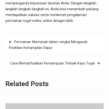
mempengaruhi keputusan taruhan Anda. Dengan langkah-
langkah langkah-langkah ini, Anda bisa menambah peluang
mendapatkan sukses serta menikmati pengalaman
permainan togel online online dengan lebih.
Post
Permainan Memasak dalam rangka Mengasah
navigation
Keahlian Ketrampilan Dapur
Cara Memanfaatkan Kemampuan Terbaik Kayu Togel
Related Posts