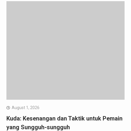
August 1, 2026
Kuda: Kesenangan dan Taktik untuk Pemain
yang Sungguh-sungguh