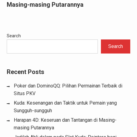
Masing-masing Putarannya
Search
Search
Recent Posts
Poker dan DominoQQ: Pilihan Permainan Terbaik di
Situs PKV
Kuda: Kesenangan dan Taktik untuk Pemain yang
Sungguh-sungguh
Harapan 4D: Keseruan dan Tantangan di Masing-
masing Putarannya