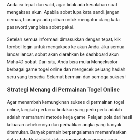
Anda isi tepat dan valid, agar tidak ada kesalahan saat
mengakses akun. Apabila sobat lupa kata sandi, jangan
cemas, biasanya ada pilihan untuk mengatur ulang kata
password yang bisa sobat pakai.
Setelah semua informasi dimasukkan dengan tepat, klik
tombol login untuk mengakses ke akun Anda. Jika semua
lancar lancar, sobat akan diarahkan ke dashboard akun
Maha4D sobat. Dari situ, Anda bisa mulai Mengeksplor
berbagai game togel online dan mengecek peluang hadiah
seru yang tersedia. Selamat bermain dan semoga sukses!
Strategi Menang di Permainan Togel Online
Agar menambah kemungkinan sukses di permainan togel
online, langkah pertama tindakan yang perlu perlu adalah
adalah memahami metode kerja game. Pelajari pola dari hasil
keluaran sebelumnya dan perhatikan angka yang banyak
ditemukan. Banyak pemain berpengalaman memanfaatkan
data statistik statistik dalam menentukan nomor yang