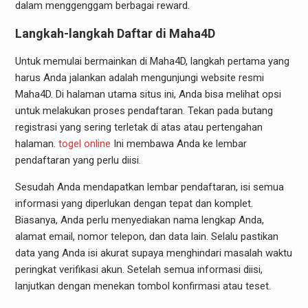
dalam menggenggam berbagai reward.
Langkah-langkah Daftar di Maha4D
Untuk memulai bermainkan di Maha4D, langkah pertama yang
harus Anda jalankan adalah mengunjungi website resmi
Maha4D. Di halaman utama situs ini, Anda bisa melihat opsi
untuk melakukan proses pendaftaran. Tekan pada butang
registrasi yang sering terletak di atas atau pertengahan
halaman.
togel online
Ini membawa Anda ke lembar
pendaftaran yang perlu diisi.
Sesudah Anda mendapatkan lembar pendaftaran, isi semua
informasi yang diperlukan dengan tepat dan komplet.
Biasanya, Anda perlu menyediakan nama lengkap Anda,
alamat email, nomor telepon, dan data lain. Selalu pastikan
data yang Anda isi akurat supaya menghindari masalah waktu
peringkat verifikasi akun. Setelah semua informasi diisi,
lanjutkan dengan menekan tombol konfirmasi atau teset.