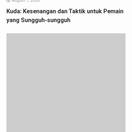
August 1, 2026
Kuda: Kesenangan dan Taktik untuk Pemain
yang Sungguh-sungguh