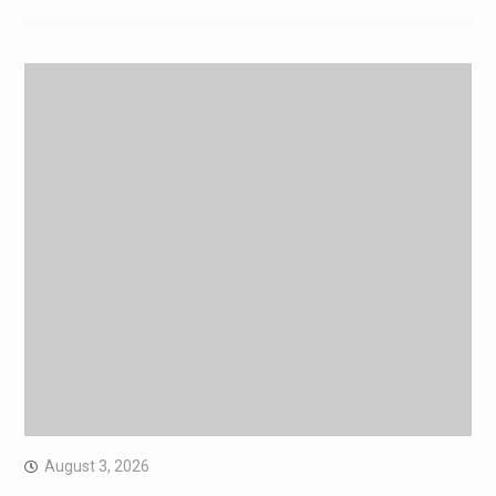
August 3, 2026