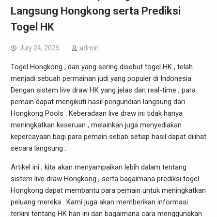
Langsung Hongkong serta Prediksi
Togel HK
July 24, 2025
admin
Togel Hongkong , dan yang sering disebut togel HK , telah
menjadi sebuah permainan judi yang populer di Indonesia .
Dengan sistem live draw HK yang jelas dan real-time , para
pemain dapat mengikuti hasil pengundian langsung dari
Hongkong Pools . Keberadaan live draw ini tidak hanya
meningkatkan keseruan , melainkan juga menyediakan
kepercayaan bagi para pemain sebab setiap hasil dapat dilihat
secara langsung .
Artikel ini , kita akan menyampaikan lebih dalam tentang
sistem live draw Hongkong , serta bagaimana prediksi togel
Hongkong dapat membantu para pemain untuk meningkatkan
peluang mereka . Kami juga akan memberikan informasi
terkini tentang HK hari ini dan bagaimana cara menggunakan