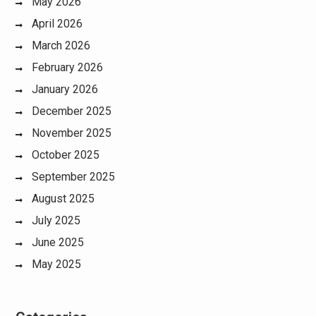
May 2026
April 2026
March 2026
February 2026
January 2026
December 2025
November 2025
October 2025
September 2025
August 2025
July 2025
June 2025
May 2025