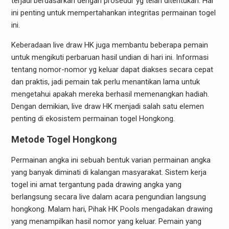
terjadi berdasarkan dengan prosedur yg telah ditentukan. Hal
ini penting untuk mempertahankan integritas permainan togel
ini.
Keberadaan live draw HK juga membantu beberapa pemain
untuk mengikuti perbaruan hasil undian di hari ini. Informasi
tentang nomor-nomor yg keluar dapat diakses secara cepat
dan praktis, jadi pemain tak perlu menantikan lama untuk
mengetahui apakah mereka berhasil memenangkan hadiah.
Dengan demikian, live draw HK menjadi salah satu elemen
penting di ekosistem permainan togel Hongkong.
Metode Togel Hongkong
Permainan angka ini sebuah bentuk varian permainan angka
yang banyak diminati di kalangan masyarakat. Sistem kerja
togel ini amat tergantung pada drawing angka yang
berlangsung secara live dalam acara pengundian langsung
hongkong. Malam hari, Pihak HK Pools mengadakan drawing
yang menampilkan hasil nomor yang keluar. Pemain yang