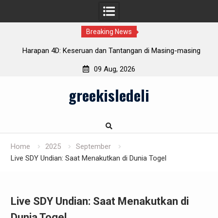
Breaking News
guh-
Harapan 4D: Keseruan dan Tantangan di Masing-masing
J
Putarannya
09 Aug, 2026
Skip
greekisledeli
to
content
Home
2025
September
Live SDY Undian: Saat Menakutkan di Dunia Togel
Live SDY Undian: Saat Menakutkan di
Dunia Togel