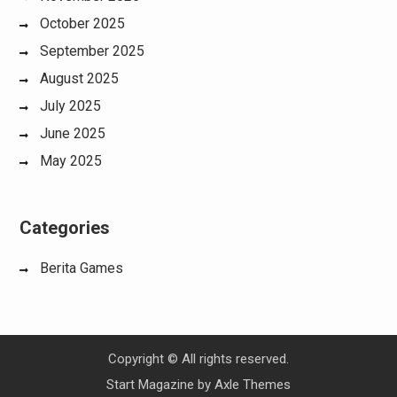
October 2025
September 2025
August 2025
July 2025
June 2025
May 2025
Categories
Berita Games
Copyright © All rights reserved.
Start Magazine by
Axle Themes