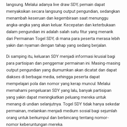
langsung. Melalui adanya live draw SDY, pemain dapat
menyaksikan secara langsung output pengundian, sedangkan
menambah keseruan dan kegembiraan saat menunggu
angka-angka yang akan keluar. Kecepatan dan keterbukaan
dalam pengundian ini adalah salah satu fitur yang menarik
dari Permainan Togel SDY, di mana para peserta merasa lebih
yakin dan nyaman dengan tahap yang sedang berjalan.
Di samping itu, keluaran SDY menjadi informasi krusial bagi
para partisipan dan penggemar permainan ini. Masing-masing
output pengundian yang diumumkan akan dicatat dan dapat
diakses di berbagai media, sehingga peserta dapat
mempelajari pola dan nomor yang kerap muncul. Melalui
memahami pengeluaran SDY yang lalu, banyak partisipan
yang yakin dapat meningkatkan peluang mereka untuk
menang di undian selanjutnya. Togel SDY tidak hanya sekedar
permainan, melainkan menjadi medium sosial bagi sejumlah
orang untuk berkumpul dan berbincang tentang nomor-
nomor keberuntungan mereka.