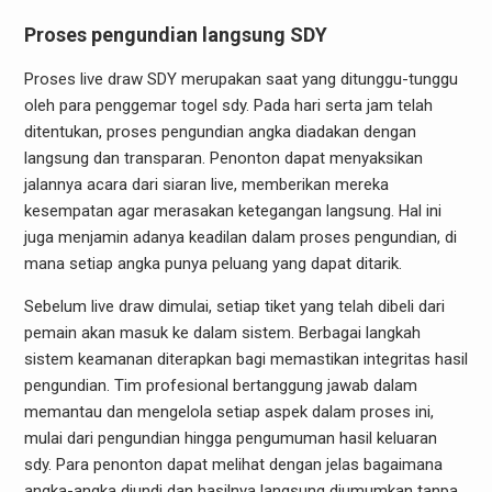
Proses pengundian langsung SDY
Proses live draw SDY merupakan saat yang ditunggu-tunggu
oleh para penggemar togel sdy. Pada hari serta jam telah
ditentukan, proses pengundian angka diadakan dengan
langsung dan transparan. Penonton dapat menyaksikan
jalannya acara dari siaran live, memberikan mereka
kesempatan agar merasakan ketegangan langsung. Hal ini
juga menjamin adanya keadilan dalam proses pengundian, di
mana setiap angka punya peluang yang dapat ditarik.
Sebelum live draw dimulai, setiap tiket yang telah dibeli dari
pemain akan masuk ke dalam sistem. Berbagai langkah
sistem keamanan diterapkan bagi memastikan integritas hasil
pengundian. Tim profesional bertanggung jawab dalam
memantau dan mengelola setiap aspek dalam proses ini,
mulai dari pengundian hingga pengumuman hasil keluaran
sdy. Para penonton dapat melihat dengan jelas bagaimana
angka-angka diundi dan hasilnya langsung diumumkan tanpa