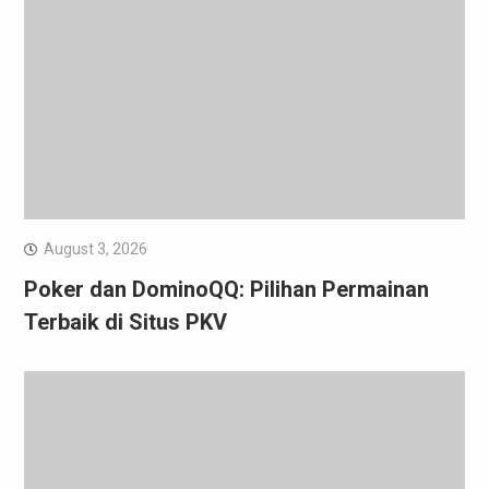
August 3, 2026
Poker dan DominoQQ: Pilihan Permainan
Terbaik di Situs PKV