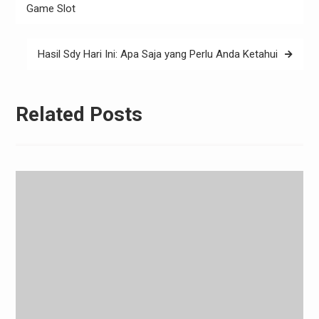
navigation
Game Slot
Hasil Sdy Hari Ini: Apa Saja yang Perlu Anda Ketahui
Related Posts