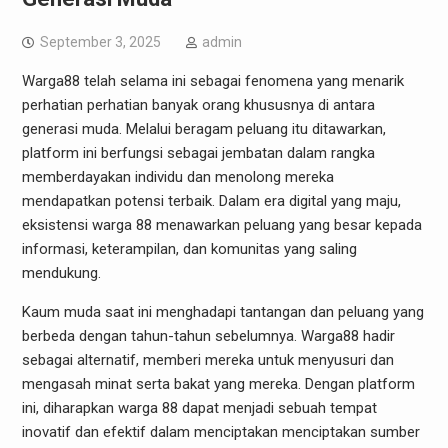
September 3, 2025
admin
Warga88 telah selama ini sebagai fenomena yang menarik
perhatian perhatian banyak orang khususnya di antara
generasi muda. Melalui beragam peluang itu ditawarkan,
platform ini berfungsi sebagai jembatan dalam rangka
memberdayakan individu dan menolong mereka
mendapatkan potensi terbaik. Dalam era digital yang maju,
eksistensi warga 88 menawarkan peluang yang besar kepada
informasi, keterampilan, dan komunitas yang saling
mendukung.
Kaum muda saat ini menghadapi tantangan dan peluang yang
berbeda dengan tahun-tahun sebelumnya. Warga88 hadir
sebagai alternatif, memberi mereka untuk menyusuri dan
mengasah minat serta bakat yang mereka. Dengan platform
ini, diharapkan warga 88 dapat menjadi sebuah tempat
inovatif dan efektif dalam menciptakan menciptakan sumber