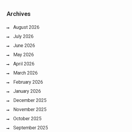
Archives
August 2026
July 2026
June 2026
May 2026
April 2026
March 2026
February 2026
January 2026
December 2025
November 2025
October 2025
September 2025