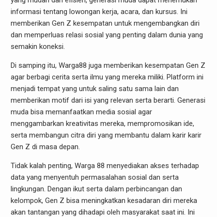
yang mudah dan efisien, generasi muda dapat menemukan
informasi tentang lowongan kerja, acara, dan kursus. Ini
memberikan Gen Z kesempatan untuk mengembangkan diri
dan memperluas relasi sosial yang penting dalam dunia yang
semakin koneksi.
Di samping itu, Warga88 juga memberikan kesempatan Gen Z
agar berbagi cerita serta ilmu yang mereka miliki. Platform ini
menjadi tempat yang untuk saling satu sama lain dan
memberikan motif dari isi yang relevan serta berarti. Generasi
muda bisa memanfaatkan media sosial agar
menggambarkan kreativitas mereka, mempromosikan ide,
serta membangun citra diri yang membantu dalam karir karir
Gen Z di masa depan.
Tidak kalah penting, Warga 88 menyediakan akses terhadap
data yang menyentuh permasalahan sosial dan serta
lingkungan. Dengan ikut serta dalam perbincangan dan
kelompok, Gen Z bisa meningkatkan kesadaran diri mereka
akan tantangan yang dihadapi oleh masyarakat saat ini. Ini