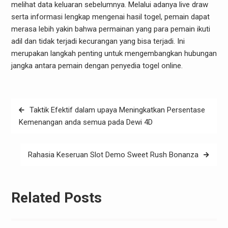
melihat data keluaran sebelumnya. Melalui adanya live draw
serta informasi lengkap mengenai hasil togel, pemain dapat
merasa lebih yakin bahwa permainan yang para pemain ikuti
adil dan tidak terjadi kecurangan yang bisa terjadi. Ini
merupakan langkah penting untuk mengembangkan hubungan
jangka antara pemain dengan penyedia togel online.
Post
Taktik Efektif dalam upaya Meningkatkan Persentase
navigation
Kemenangan anda semua pada Dewi 4D
Rahasia Keseruan Slot Demo Sweet Rush Bonanza
Related Posts