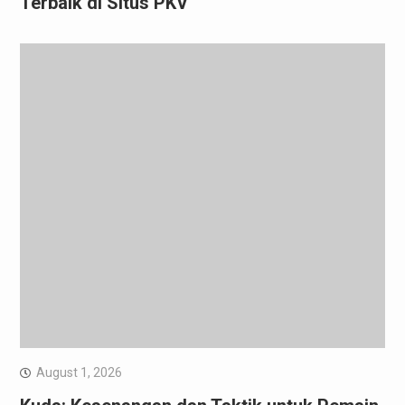
Terbaik di Situs PKV
August 1, 2026