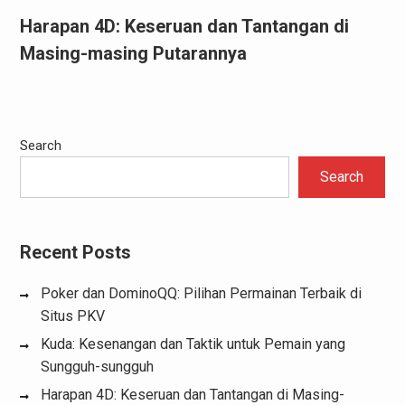
Harapan 4D: Keseruan dan Tantangan di
Masing-masing Putarannya
Search
Search
Recent Posts
Poker dan DominoQQ: Pilihan Permainan Terbaik di
Situs PKV
Kuda: Kesenangan dan Taktik untuk Pemain yang
Sungguh-sungguh
Harapan 4D: Keseruan dan Tantangan di Masing-