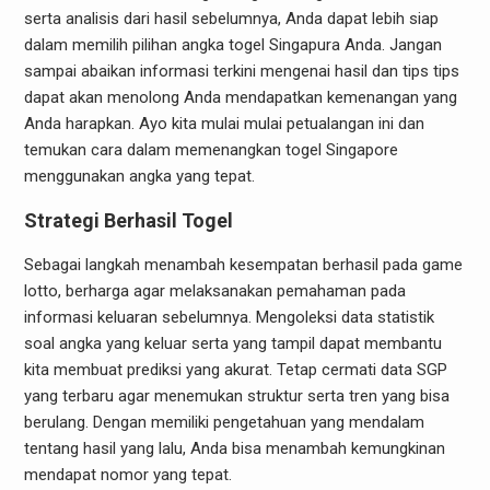
serta analisis dari hasil sebelumnya, Anda dapat lebih siap
dalam memilih pilihan angka togel Singapura Anda. Jangan
sampai abaikan informasi terkini mengenai hasil dan tips tips
dapat akan menolong Anda mendapatkan kemenangan yang
Anda harapkan. Ayo kita mulai mulai petualangan ini dan
temukan cara dalam memenangkan togel Singapore
menggunakan angka yang tepat.
Strategi Berhasil Togel
Sebagai langkah menambah kesempatan berhasil pada game
lotto, berharga agar melaksanakan pemahaman pada
informasi keluaran sebelumnya. Mengoleksi data statistik
soal angka yang keluar serta yang tampil dapat membantu
kita membuat prediksi yang akurat. Tetap cermati data SGP
yang terbaru agar menemukan struktur serta tren yang bisa
berulang. Dengan memiliki pengetahuan yang mendalam
tentang hasil yang lalu, Anda bisa menambah kemungkinan
mendapat nomor yang tepat.