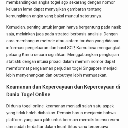
membandingkan angka togel sgp sekarang dengan nomor
keluaran lama dapat menyajikan gambaran tentang
kemungkinan angka yang bakal muncul seterusnya.
Kemudian, penting untuk jangan hanya bergantung pada nasib
saja, melainkan juga pada strategi berbasis analisis. Dengan
cara membangun metode atau sistem taruhan yang didasari
informasi pengeluaran dan hasil SGP, Kamu bisa mengangkat
peluang Kamu secara signifikan. Menggabungkan pengkajian
statistik dengan intuisi pribadi dalam memilih nomor dapat
memformat pengalaman perjudian togel Singapore menjadi
lebih menyenangkan dan outputnya lebih memuaskan.
Keamanan dan Kepercayaan dan Kepercayaan di
Dunia Togel Online
Di dunia togel online, keamanan menjadi salah satu aspek
yang tidak boleh diabaikan. Pemain harus menjamin bahwa
platform yang para pilih untuk bermain memiliki lisensi resmi
dan sudah terdaftar dalam legal. Situs yang terpercaya