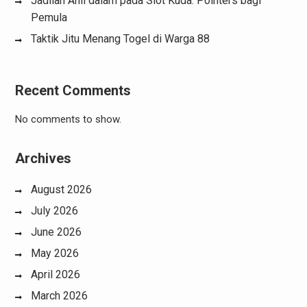
Jadilah Ahli dalam pada Slot Kuda: Pointers bagi
Pemula
Taktik Jitu Menang Togel di Warga 88
Recent Comments
No comments to show.
Archives
August 2026
July 2026
June 2026
May 2026
April 2026
March 2026