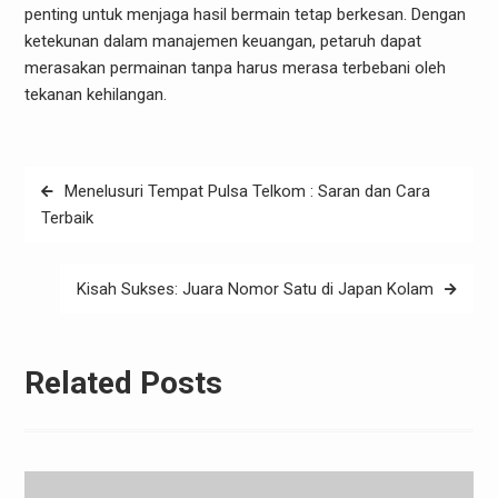
penting untuk menjaga hasil bermain tetap berkesan. Dengan
ketekunan dalam manajemen keuangan, petaruh dapat
merasakan permainan tanpa harus merasa terbebani oleh
tekanan kehilangan.
Post
Menelusuri Tempat Pulsa Telkom : Saran dan Cara
navigation
Terbaik
Kisah Sukses: Juara Nomor Satu di Japan Kolam
Related Posts