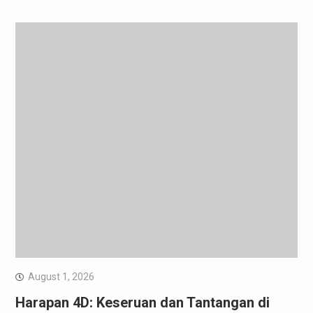
August 1, 2026
Harapan 4D: Keseruan dan Tantangan di