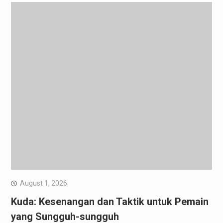
August 1, 2026
Kuda: Kesenangan dan Taktik untuk Pemain
yang Sungguh-sungguh