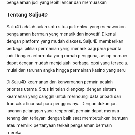
pengalaman judi yang lebih lancar dan memuaskan.
Tentang Salju4D
Salju4D adalah salah satu situs judi online yang menawarkan
pengalaman bermain yang menarik dan inovatif. Dikenal
dengan platform yang mudah diakses, Salju4D memberikan
berbagai pilihan permainan yang menarik bagi para pecinta
judi. Dengan antarmuka yang ramah pengguna, setiap pemain
dapat dengan mudah menjelajahi berbagai opsi yang tersedia,
mulai dari taruhan angka hingga permainan kasino yang seru.
Di Salju4D, keamanan dan kenyamanan pemain adalah
prioritas utama. Situs ini telah dilengkapi dengan sistem
keamanan yang canggih untuk melindungi data pribadi dan
transaksi finansial para penggunanya. Dengan dukungan
layanan pelanggan yang responsif, pemain dapat merasa
tenang dan terlayani dengan baik saat membutuhkan bantuan
atau memiliki pertanyaan terkait pengalaman bermain
mereka.