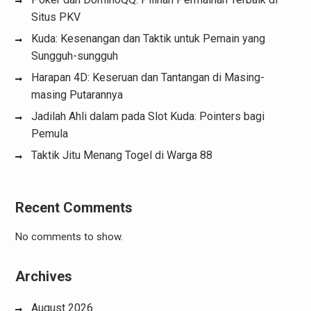
Situs PKV
Kuda: Kesenangan dan Taktik untuk Pemain yang
Sungguh-sungguh
Harapan 4D: Keseruan dan Tantangan di Masing-
masing Putarannya
Jadilah Ahli dalam pada Slot Kuda: Pointers bagi
Pemula
Taktik Jitu Menang Togel di Warga 88
Recent Comments
No comments to show.
Archives
August 2026