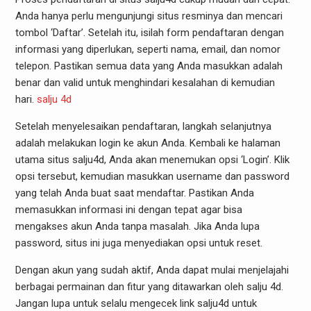
Anda hanya perlu mengunjungi situs resminya dan mencari
tombol ‘Daftar’. Setelah itu, isilah form pendaftaran dengan
informasi yang diperlukan, seperti nama, email, dan nomor
telepon. Pastikan semua data yang Anda masukkan adalah
benar dan valid untuk menghindari kesalahan di kemudian
hari.
salju 4d
Setelah menyelesaikan pendaftaran, langkah selanjutnya
adalah melakukan login ke akun Anda. Kembali ke halaman
utama situs salju4d, Anda akan menemukan opsi ‘Login’. Klik
opsi tersebut, kemudian masukkan username dan password
yang telah Anda buat saat mendaftar. Pastikan Anda
memasukkan informasi ini dengan tepat agar bisa
mengakses akun Anda tanpa masalah. Jika Anda lupa
password, situs ini juga menyediakan opsi untuk reset.
Dengan akun yang sudah aktif, Anda dapat mulai menjelajahi
berbagai permainan dan fitur yang ditawarkan oleh salju 4d.
Jangan lupa untuk selalu mengecek link salju4d untuk