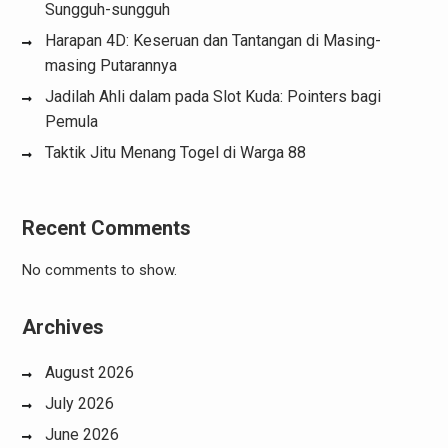
Sungguh-sungguh
Harapan 4D: Keseruan dan Tantangan di Masing-
masing Putarannya
Jadilah Ahli dalam pada Slot Kuda: Pointers bagi
Pemula
Taktik Jitu Menang Togel di Warga 88
Recent Comments
No comments to show.
Archives
August 2026
July 2026
June 2026