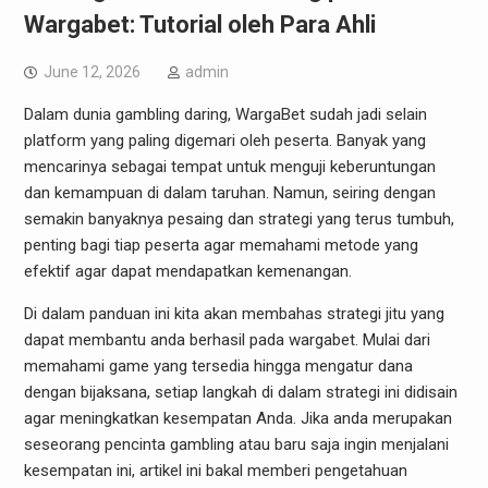
Wargabet: Tutorial oleh Para Ahli
June 12, 2026
admin
Dalam dunia gambling daring, WargaBet sudah jadi selain
platform yang paling digemari oleh peserta. Banyak yang
mencarinya sebagai tempat untuk menguji keberuntungan
dan kemampuan di dalam taruhan. Namun, seiring dengan
semakin banyaknya pesaing dan strategi yang terus tumbuh,
penting bagi tiap peserta agar memahami metode yang
efektif agar dapat mendapatkan kemenangan.
Di dalam panduan ini kita akan membahas strategi jitu yang
dapat membantu anda berhasil pada wargabet. Mulai dari
memahami game yang tersedia hingga mengatur dana
dengan bijaksana, setiap langkah di dalam strategi ini didisain
agar meningkatkan kesempatan Anda. Jika anda merupakan
seseorang pencinta gambling atau baru saja ingin menjalani
kesempatan ini, artikel ini bakal memberi pengetahuan