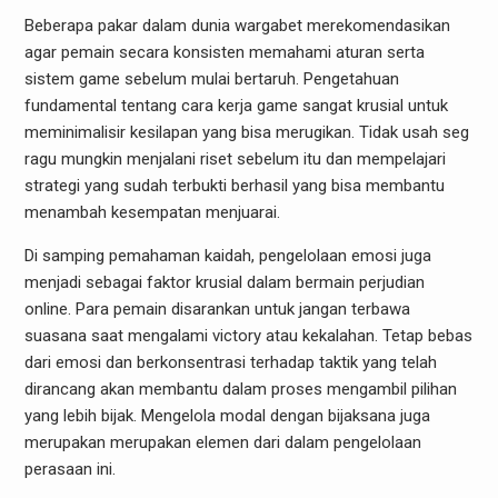
Beberapa pakar dalam dunia wargabet merekomendasikan
agar pemain secara konsisten memahami aturan serta
sistem game sebelum mulai bertaruh. Pengetahuan
fundamental tentang cara kerja game sangat krusial untuk
meminimalisir kesilapan yang bisa merugikan. Tidak usah seg
ragu mungkin menjalani riset sebelum itu dan mempelajari
strategi yang sudah terbukti berhasil yang bisa membantu
menambah kesempatan menjuarai.
Di samping pemahaman kaidah, pengelolaan emosi juga
menjadi sebagai faktor krusial dalam bermain perjudian
online. Para pemain disarankan untuk jangan terbawa
suasana saat mengalami victory atau kekalahan. Tetap bebas
dari emosi dan berkonsentrasi terhadap taktik yang telah
dirancang akan membantu dalam proses mengambil pilihan
yang lebih bijak. Mengelola modal dengan bijaksana juga
merupakan merupakan elemen dari dalam pengelolaan
perasaan ini.