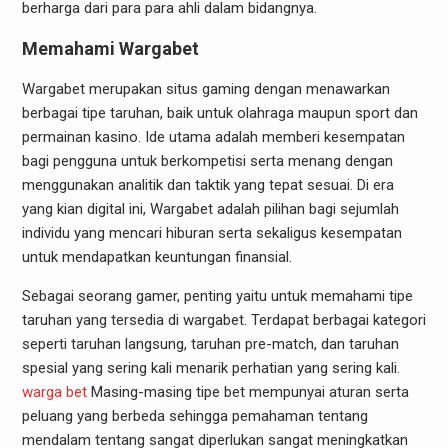
berharga dari para para ahli dalam bidangnya.
Memahami Wargabet
Wargabet merupakan situs gaming dengan menawarkan
berbagai tipe taruhan, baik untuk olahraga maupun sport dan
permainan kasino. Ide utama adalah memberi kesempatan
bagi pengguna untuk berkompetisi serta menang dengan
menggunakan analitik dan taktik yang tepat sesuai. Di era
yang kian digital ini, Wargabet adalah pilihan bagi sejumlah
individu yang mencari hiburan serta sekaligus kesempatan
untuk mendapatkan keuntungan finansial.
Sebagai seorang gamer, penting yaitu untuk memahami tipe
taruhan yang tersedia di wargabet. Terdapat berbagai kategori
seperti taruhan langsung, taruhan pre-match, dan taruhan
spesial yang sering kali menarik perhatian yang sering kali.
warga bet
Masing-masing tipe bet mempunyai aturan serta
peluang yang berbeda sehingga pemahaman tentang
mendalam tentang sangat diperlukan sangat meningkatkan