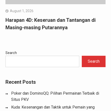
August 1, 2026
Harapan 4D: Keseruan dan Tantangan di
Masing-masing Putarannya
Search
Search
Recent Posts
Poker dan DominoQQ: Pilihan Permainan Terbaik di
Situs PKV
Kuda: Kesenangan dan Taktik untuk Pemain yang