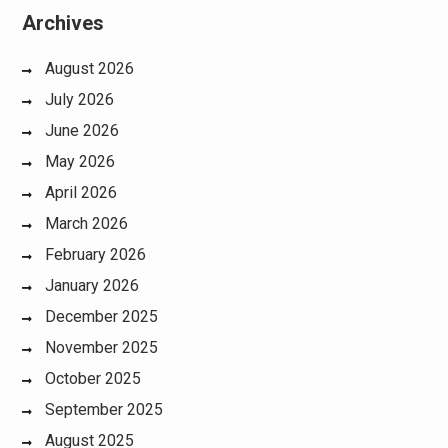
Archives
August 2026
July 2026
June 2026
May 2026
April 2026
March 2026
February 2026
January 2026
December 2025
November 2025
October 2025
September 2025
August 2025