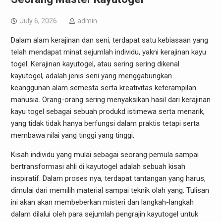
July 6, 2026
admin
Dalam alam kerajinan dan seni, terdapat satu kebiasaan yang
telah mendapat minat sejumlah individu, yakni kerajinan kayu
togel. Kerajinan kayutogel, atau sering sering dikenal
kayutogel, adalah jenis seni yang menggabungkan
keanggunan alam semesta serta kreativitas keterampilan
manusia. Orang-orang sering menyaksikan hasil dari kerajinan
kayu togel sebagai sebuah produkd istimewa serta menarik,
yang tidak tidak hanya berfungsi dalam praktis tetapi serta
membawa nilai yang tinggi yang tinggi.
Kisah individu yang mulai sebagai seorang pemula sampai
bertransformasi ahli di kayutogel adalah sebuah kisah
inspiratif. Dalam proses nya, terdapat tantangan yang harus,
dimulai dari memilih material sampai teknik olah yang. Tulisan
ini akan akan membeberkan misteri dan langkah-langkah
dalam dilalui oleh para sejumlah pengrajin kayutogel untuk