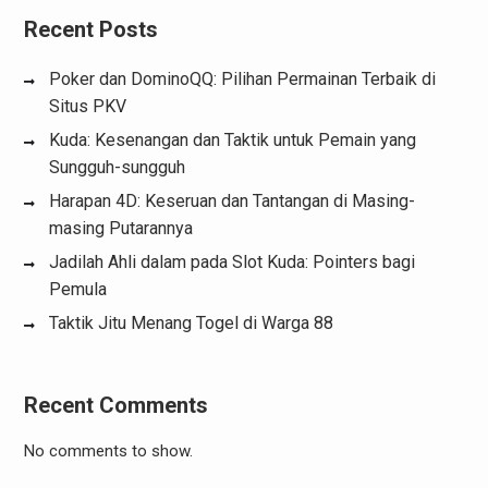
Recent Posts
Poker dan DominoQQ: Pilihan Permainan Terbaik di
Situs PKV
Kuda: Kesenangan dan Taktik untuk Pemain yang
Sungguh-sungguh
Harapan 4D: Keseruan dan Tantangan di Masing-
masing Putarannya
Jadilah Ahli dalam pada Slot Kuda: Pointers bagi
Pemula
Taktik Jitu Menang Togel di Warga 88
Recent Comments
No comments to show.