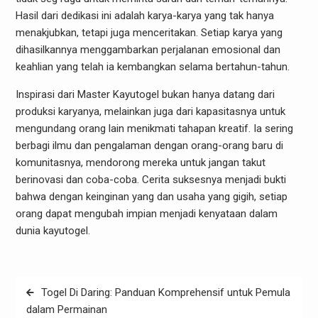
Hasil dari dedikasi ini adalah karya-karya yang tak hanya
menakjubkan, tetapi juga menceritakan. Setiap karya yang
dihasilkannya menggambarkan perjalanan emosional dan
keahlian yang telah ia kembangkan selama bertahun-tahun.
Inspirasi dari Master Kayutogel bukan hanya datang dari
produksi karyanya, melainkan juga dari kapasitasnya untuk
mengundang orang lain menikmati tahapan kreatif. Ia sering
berbagi ilmu dan pengalaman dengan orang-orang baru di
komunitasnya, mendorong mereka untuk jangan takut
berinovasi dan coba-coba. Cerita suksesnya menjadi bukti
bahwa dengan keinginan yang dan usaha yang gigih, setiap
orang dapat mengubah impian menjadi kenyataan dalam
dunia kayutogel.
Post
Togel Di Daring: Panduan Komprehensif untuk Pemula
navigation
dalam Permainan