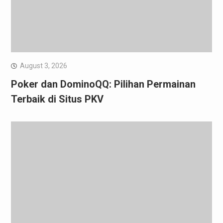
August 3, 2026
Poker dan DominoQQ: Pilihan Permainan
Terbaik di Situs PKV